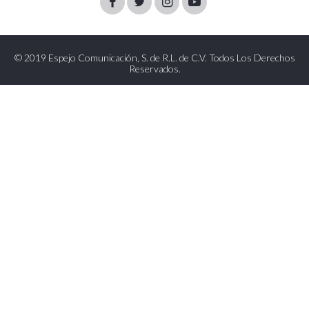
Facebook
Twitter
Instagram
Youtube
© 2019 Espejo Comunicación, S. de R.L. de C.V. Todos Los Derechos
Reservados.