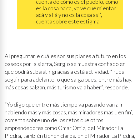
cuenta de cómo es el pueblo, como
es la cosa pa’ca, ya ve que mientan
acá y allá y no es la cosa así”,
cuenta sobre este estigma.
Al preguntarle cuáles son sus planes a futuro en los
paseos por la sierra, Sergio se muestra confiado en
que podrá subsistir gracias a está actividad. “Pues
seguir para adelante lo que salga pues, entre más hay,
más cosas salgan, más turismo va a haber”, responde.
“Yo digo que entre más tiempo va pasando van a ir
habiendo más y más cosas, más miradores más… en fin”,
comenta sobre uno de los retos que otros
emprendedores como Omar Ortiz, del Mirador La
Piedra, también tienen claros. En el Mirador La Piedra,