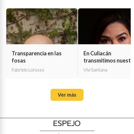
Transparencia en las
En Culiacán
fosas
transmitimos nuestr
propia muerte
Fabrizio Lorusso
Vivi Santana
Ver más