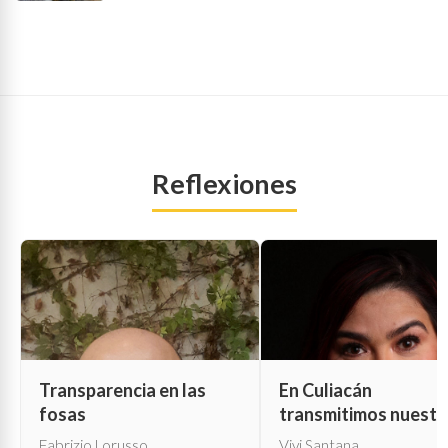
Reflexiones
Transparencia en las
En Culiacán
fosas
transmitimos nuestr
propia muerte
Fabrizio Lorusso
Vivi Santana