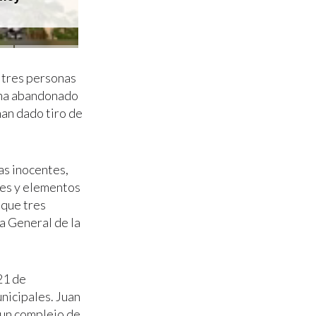
 tres personas
s ha abandonado
han dado tiro de
as inocentes,
les y elementos
 que tres
ía General de la
21 de
nicipales. Juan
 un complejo de