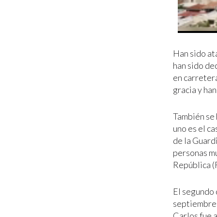
Han sido at
han sido de
en carretera
gracia y han
También se 
uno es el c
de la Guard
personas mu
República (
El segundo 
septiembre 
Carlos fue 