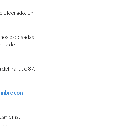
de Eldorado. En
manos esposadas
enda de
a del Parque 87,
ombre con
 Campiña,
lud.