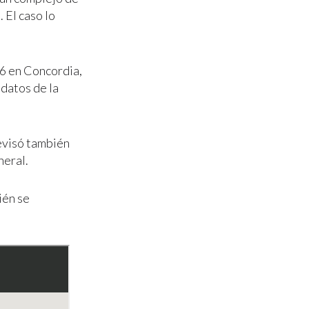
 El caso lo
 6 en Concordia,
 datos de la
evisó también
neral.
ién se