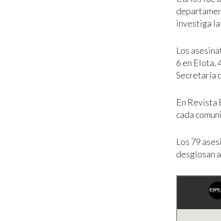
departament
investiga l
Los asesina
6 en Elota,
Secretaría d
En Revista 
cada comuni
Los 79 ases
desglosan a