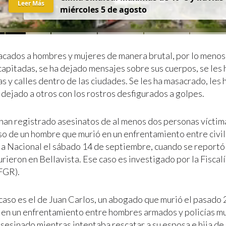
Leer Más
miércoles 5 de agosto
acados a hombres y mujeres de manera brutal, por lo menos
capitadas, se ha dejado mensajes sobre sus cuerpos, se le
s y calles dentro de las ciudades. Se les ha masacrado, les 
 dejado a otros con los rostros desfigurados a golpes.
han registrado asesinatos de al menos dos personas víctim
aso de un hombre que murió en un enfrentamiento entre civi
ia Nacional el sábado 14 de septiembre, cuando se reportó
rieron en Bellavista. Ese caso es investigado por la Fiscal
FGR).
caso es el de Juan Carlos, un abogado que murió el pasado 
en un enfrentamiento entre hombres armados y policías mu
asesinado mientras intentaba rescatar a su esposa e hija de