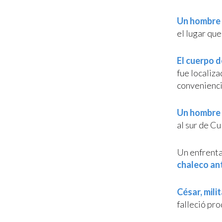
Un hombre 
el lugar qu
El cuerpo 
fue localiza
convenienci
Un hombre f
al sur de Cu
Un enfrenta
chaleco an
César, mili
falleció pr