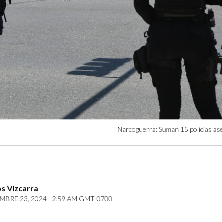
Narcoguerra: Suman 15 policías as
s Vizcarra
MBRE 23, 2024 - 2:59 AM GMT-0700