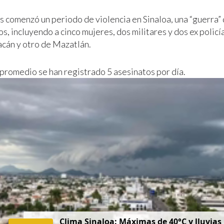
s comenzó un periodo de violencia en Sinaloa, una “guerra”
s, incluyendo a cinco mujeres, dos militares y dos ex policí
acán y otro de Mazatlán.
 promedio se han registrado 5 asesinatos por día.
Clima Sinaloa: Máximas de 40°C y lluvias