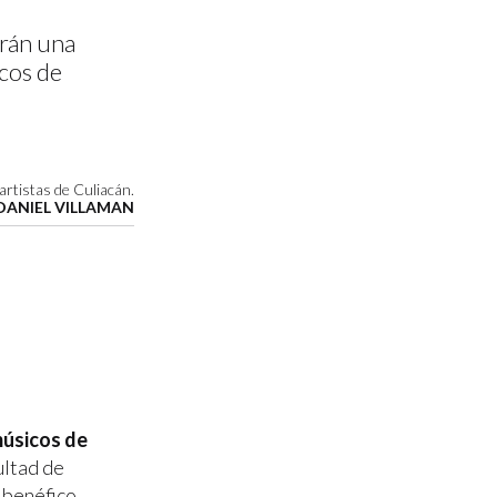
arán una
icos de
artistas de Culiacán.
DANIEL VILLAMAN
úsicos de
ultad de
 benéfico