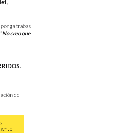
let,
o ponga trabas
“
No creo que
RRIDOS.
tación de
s
lmente