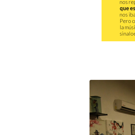
nos re
que es
nos ib
Pero c
la mús
sinalo