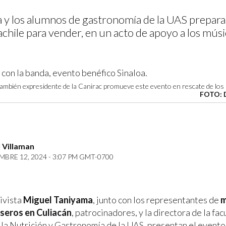
 y los alumnos de gastronomía de la UAS prepar
chile para vender, en un acto de apoyo a los mús
también expresidente de la Canirac promueve este evento en rescate de los 
FOTO: 
 Villaman
BRE 12, 2024 - 3:07 PM GMT-0700
tivista
Miguel Taniyama
, junto con los representantes de
m
seros en Culiacán
, patrocinadores, y la directora de la fac
 la Nutrición y Gastronomía de la UAS, presentan el evento