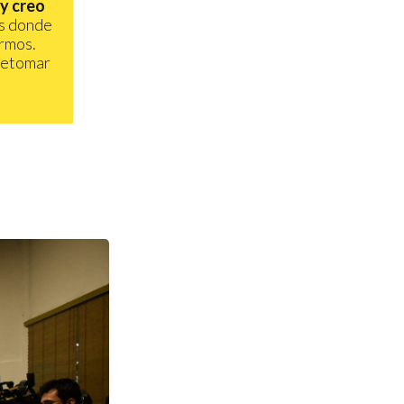
 y creo
os donde
ermos.
 retomar