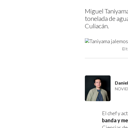
Miguel Taniyama
tonelada de agua
Culiacán.
El 
Daniel
NOVIEM
El chef y ac
banda y me
Ciencias de