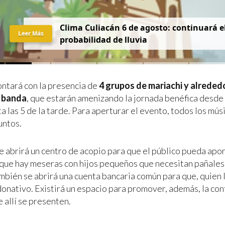
Clima Culiacán 6 de agosto: continuará el
Leer Más
probabilidad de lluvia
ontará con la presencia de
4 grupos de mariachi y alreded
 banda
, que estarán amenizando la jornada benéfica desde l
 las 5 de la tarde. Para aperturar el evento, todos los mús
untos.
e abrirá un centro de acopio para que el público pueda apor
ue hay meseras con hijos pequeños que necesitan pañales 
mbién se abrirá una cuenta bancaria común para que, quien 
donativo. Existirá un espacio para promover, además, la con
 allí se presenten.