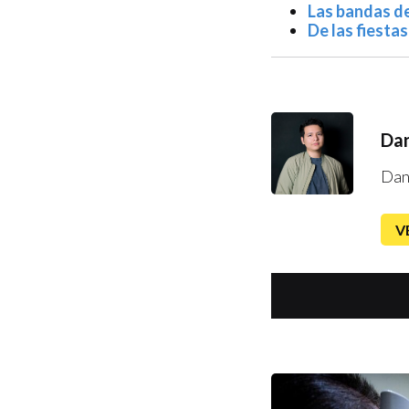
Las bandas de
De las fiesta
Dan
Dan
V