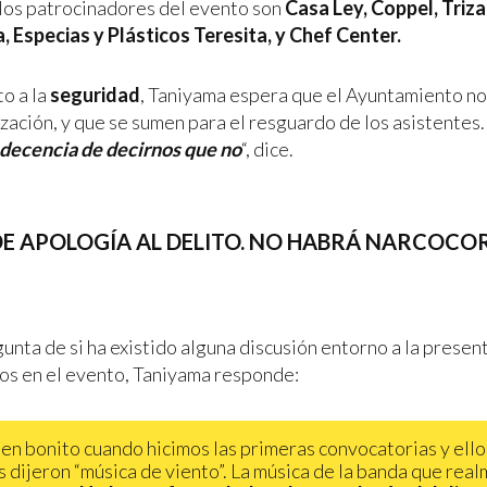
los patrocinadores del evento son
Casa Ley, Coppel, Triza
Especias y Plásticos Teresita, y Chef Center.
o a la
seguridad
, Taniyama espera que el Ayuntamiento n
ización, y que se sumen para el resguardo de los asistentes. 
ndecencia de decirnos que no
“, dice.
DE APOLOGÍA AL DELITO. NO HABRÁ NARCOCO
unta de si ha existido alguna discusión entorno a la presen
os en el evento, Taniyama responde:
ien bonito cuando hicimos las primeras convocatorias y ello
 dijeron “música de viento”. La música de la banda que rea