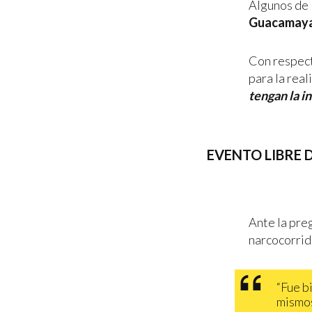
Algunos de 
Guacamaya, 
Con respect
para la real
tengan la i
EVENTO LIBRE 
Ante la preg
narcocorrid
“Fue b
mismos