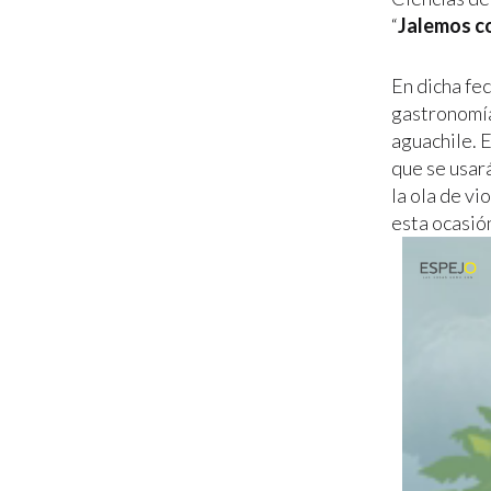
“
Jalemos c
En dicha fec
gastronomía
aguachile. 
que se usar
la ola de vi
esta ocasión