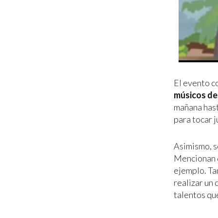
El evento c
músicos de
mañana hasta
para tocar j
Asimismo, s
Mencionan q
ejemplo. Ta
realizar un 
talentos que