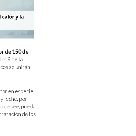
 calor y la
or de 150 de
as 9 de la
icos se unirán
tar en especie.
y leche, por
lo desee, pueda
tratación de los