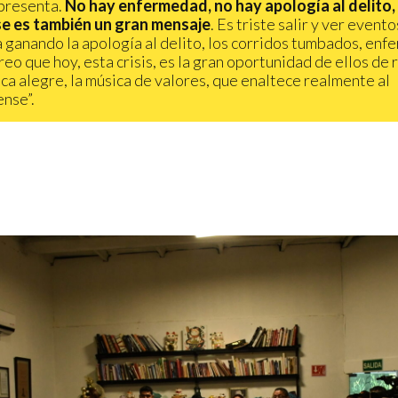
presenta.
No hay enfermedad, no hay apología al delito,
e es también un gran mensaje
. Es triste salir y ver event
a ganando la apología al delito, los corridos tumbados, enf
reo que hoy, esta crisis, es la gran oportunidad de ellos de
ica alegre, la música de valores, que enaltece realmente al
ense”.