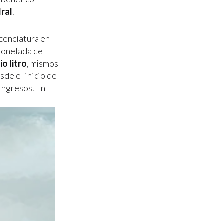
dral
.
icenciatura en
tonelada de
o litro
, mismos
de el inicio de
 ingresos. En