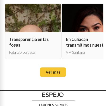
Transparencia en las
En Culiacán
fosas
transmitimos nuestr
propia muerte
Fabrizio Lorusso
Vivi Santana
Ver más
QUIÉNES SOMOS