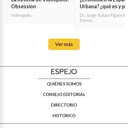
Obsession
Urbana? ¿qué es y pa
qué sirve?
Videopolis
Dr. Jorge Rafael Figueroa
Elenes
Ver más
QUIÉNES SOMOS
CONSEJO EDITORIAL
DIRECTORIO
HISTORICO