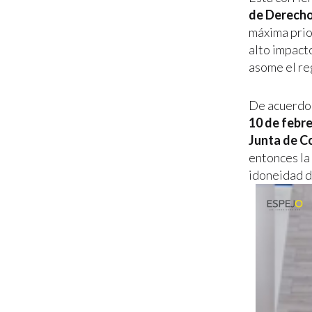
de Derech
máxima prio
alto impacto
asome el reg
De acuerdo 
10 de febr
Junta de Co
entonces la 
idoneidad d