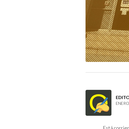
EDIT
ENERO 
Está corrien