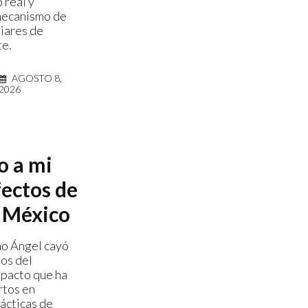
 real y
mecanismo de
liares de
te.
AGOSTO 8,
2026
o a mi
fectos de
 México
no Ángel cayó
eos del
impacto que ha
rtos en
tácticas de