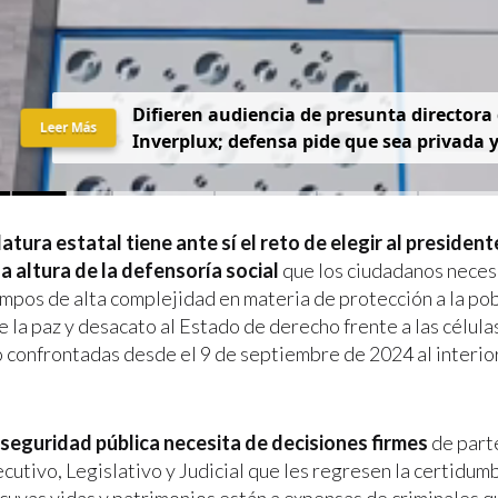
D
i
f
i
e
r
e
n
a
u
d
i
e
n
c
i
a
d
e
p
r
e
s
u
n
t
a
d
i
r
e
c
t
o
r
a
Leer Más
I
n
v
e
r
p
l
u
x
;
d
e
f
e
n
s
a
p
i
d
e
q
u
e
s
e
a
p
r
i
v
a
d
a
latura estatal tiene ante sí el reto de elegir al presiden
la altura de la defensoría social
que los ciudadanos neces
empos de alta complejidad en materia de protección a la pob
 la paz y desacato al Estado de derecho frente a las célula
o confrontadas desde el 9 de septiembre de 2024 al interio
e seguridad pública necesita de decisiones firmes
de parte
cutivo, Legislativo y Judicial que les regresen la certidumb