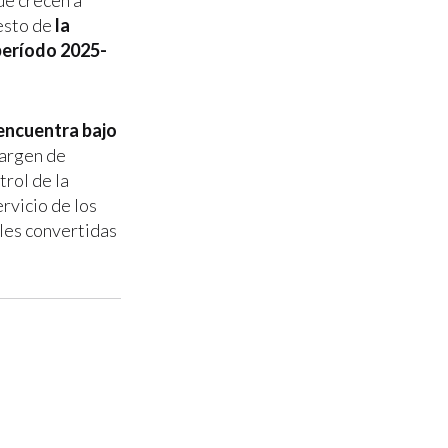
ue crecen a
 esto de
la
 período 2025-
 encuentra bajo
margen de
trol de la
rvicio de los
ales convertidas