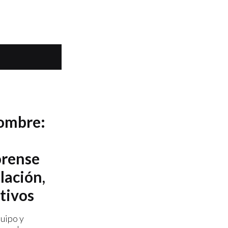
nombre:
orense
lación,
tivos
uipo y