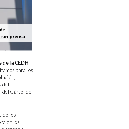
d
e
y
s
i
n
p
r
e
n
s
a
te de la CEDH
itamos para los
lación,
s del
r del Cártel de
 de los
re en los