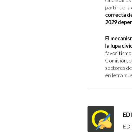
ciudadanos 
partir de la
correcta de
2029 depen
El mecanism
la lupa cívi
favoritismos
Comisión, p
sectores de
en letra mu
ED
EDI