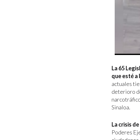
La 65 Legis
que esté a 
actuales ti
deterioro de
narcotráfic
Sinaloa.
La crisis d
Poderes Eje