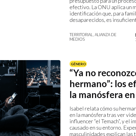
presupuesto para un proceso
efectivo. La ONU aplica un 
identificación que, para fami
desaparecidos, es insuficien
TERRITORIAL, ALIANZA DE
MEDIOS
GÉNERO
“Ya no reconozc
hermano”: los e
la manósfera en
Isabel relata cómo su herma
en la manósfera tras ver vid
influencer “el Temach”, y el 
causado en su entorno. Expe
masculinidades explican las 