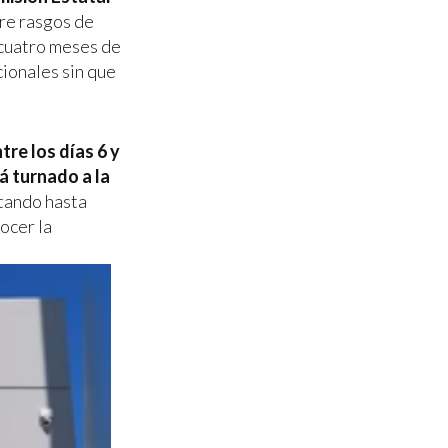
re rasgos de
 cuatro meses de
cionales sin que
tre los días 6 y
á turnado a la
stando hasta
ocer la