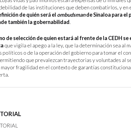
cuyas vidas y patrimonios están a expensas de criminales q
 debilidad de las instituciones que deben combatirlos, y en
finición de quién será el
ombudsman
de Sinaloa para el
de también la gobernabilidad
.
o de selección de quien estará al frente de la CEDH se
ca
que vigila el apego a la ley, que la determinación sea al 
 políticos o de la operación del gobierno para tomar el con
ermitiendo que prevalezcan trayectorias y voluntades al se
 mayor fragilidad en el contexto de garantías constitucion
erta.
ITORIAL
TORIAL