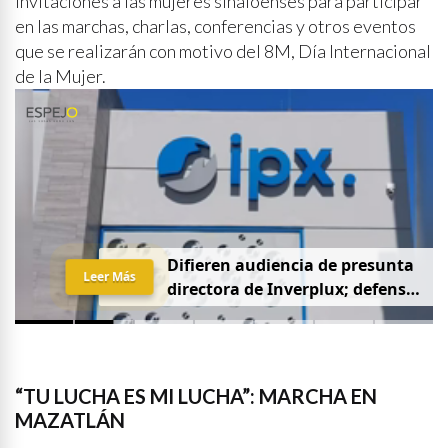
invitaciones a las mujeres sinaloenses para participar
en las marchas, charlas, conferencias y otros eventos
que se realizarán con motivo del 8M, Día Internacional
de la Mujer.
D
i
f
i
e
r
e
n
a
u
d
i
e
n
c
i
a
d
e
p
r
e
s
u
n
t
a
Leer Más
d
i
r
e
c
t
o
r
a
d
e
I
n
v
e
r
p
l
u
x
;
d
e
f
e
n
s
a
p
i
d
e
q
u
e
s
e
a
p
r
i
v
a
d
a
y
s
i
n
p
r
e
n
s
a
“TU LUCHA ES MI LUCHA”: MARCHA EN
MAZATLÁN