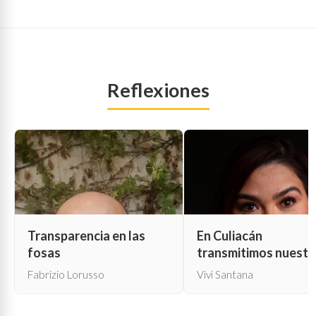
Reflexiones
Transparencia en las
En Culiacán
fosas
transmitimos nuestr
propia muerte
Fabrizio Lorusso
Vivi Santana