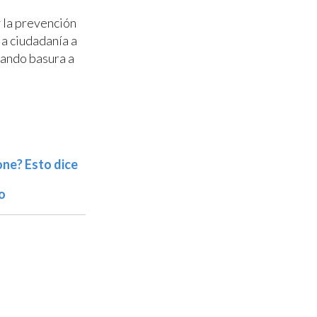
 la prevención
la ciudadanía a
jando basura a
one? Esto dice
o