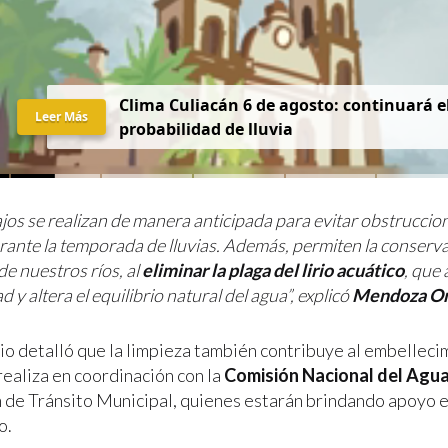
Clima Culiacán 6 de agosto: continuará el
Leer Más
probabilidad de lluvia
jos se realizan de manera anticipada para evitar obstruccion
rante la temporada de lluvias. Además, permiten la conserva
e nuestros ríos, al
eliminar la plaga del lirio acuático
, que 
d y altera el equilibrio natural del agua”, explicó
Mendoza On
rio detalló que la limpieza también contribuye al embelleci
realiza en coordinación con la
Comisión Nacional del Agu
n de Tránsito Municipal, quienes estarán brindando apoyo e
o.