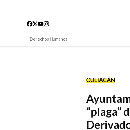
Derechos Humanos
CULIACÁN
Ayuntami
“plaga” d
Derivad