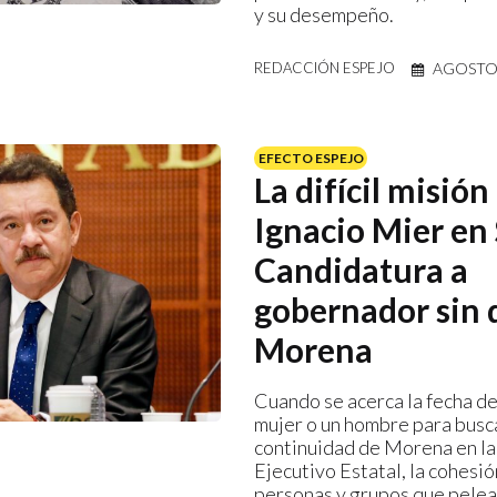
y su desempeño.
AGOSTO 
REDACCIÓN ESPEJO
EFECTO ESPEJO
La difícil misión
Ignacio Mier en 
Candidatura a
gobernador sin d
Morena
Cuando se acerca la fecha de
mujer o un hombre para busca
continuidad de Morena en la 
Ejecutivo Estatal, la cohesió
personas y grupos que pelea