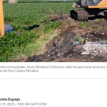
Civil en el municipio, Jesús Mendoza Ontiveros, informó que estas acciones s
uan de Dios Gámez Mendívil.
ción Espejo
19, 2025 - 9:00 AM GMT-0700