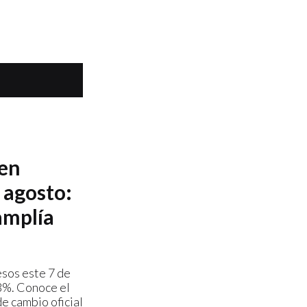
 en
 agosto:
amplía
esos este 7 de
38%. Conoce el
de cambio oficial