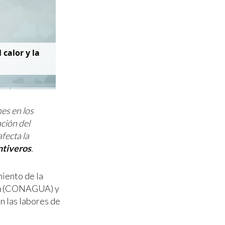
 calor y la
es en los
ción del
afecta la
tiveros
.
miento de la
a
(CONAGUA) y
n las labores de