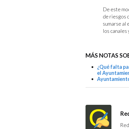
De este mod
de riesgos d
sumarse al 
los canales 
MÁS NOTAS SO
¿Qué falta pa
el Ayuntamie
Ayuntamiento 
Red
Red