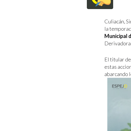
Culiacán, Si
la temporada
Municipal d
Derivadora
El titular 
estas accion
abarcando l