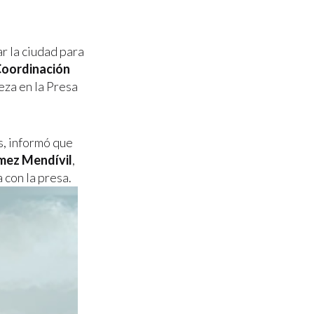
ar la ciudad para
oordinación
ieza en la Presa
s, informó que
mez Mendívil
,
 con la presa.