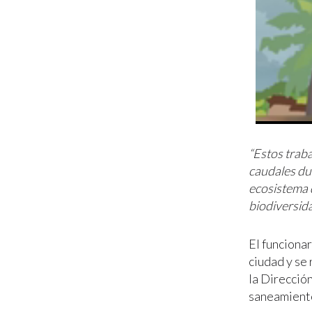
“Estos traba
caudales du
ecosistema d
biodiversida
El funciona
ciudad y se 
la Direcció
saneamient