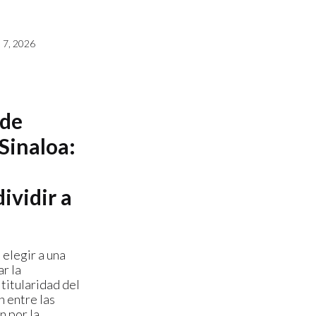
7, 2026
 de
Sinaloa:
ividir a
 elegir a una
r la
titularidad del
n entre las
n por la