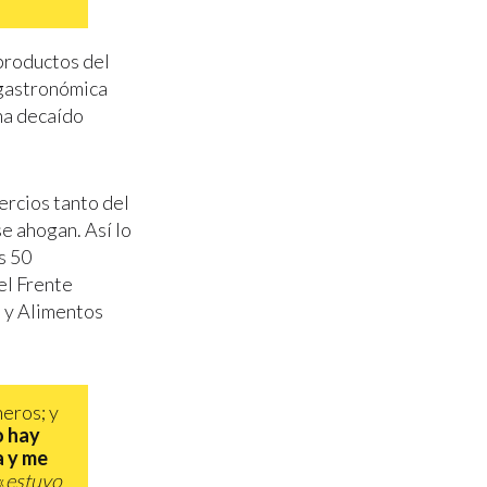
productos del
a gastronómica
 ha decaído
ercios tanto del
e ahogan. Así lo
s 50
el Frente
s y Alimentos
eros; y
 hay
a y me
«
estuvo