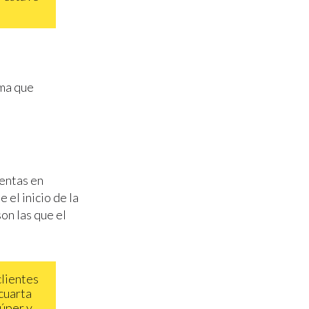
ma que
ventas en
 el inicio de la
on las que el
clientes
 cuarta
súper y