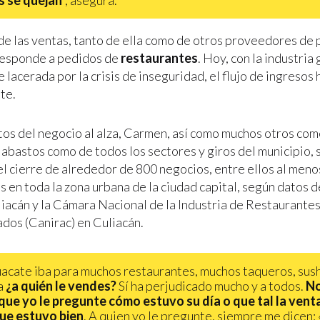
 se quejan
“, asegura.
de las ventas, tanto de ella como de otros proveedores de 
responde a pedidos de
restaurantes
. Hoy, con la industri
lacerada por la crisis de inseguridad, el flujo de ingresos
te.
tos del negocio al alza, Carmen, así como muchos otros com
abastos como de todos los sectores y giros del municipio, s
l cierre de alrededor de 800 negocios, entre ellos al meno
 en toda la zona urbana de la ciudad capital, según datos d
iacán y la Cámara Nacional de la Industria de Restaurante
os (Canirac) en Culiacán.
uacate iba para muchos restaurantes, muchos taqueros, sush
a
¿a quién le vendes?
Sí ha perjudicado mucho y a todos.
No
que yo le pregunte cómo estuvo su día o que tal la vent
ue estuvo bien
. A quien yo le pregunte, siempre me dicen: 