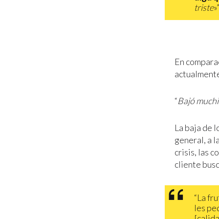
triste
»
En comparac
actualmente
“
Bajó muchi
La baja de l
general, a l
crisis, las 
cliente bus
“La fr
les pe
[calida