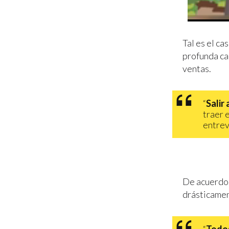
Tal es el ca
profunda caí
ventas.
“
Salir
traer 
entrev
De acuerdo 
drásticamen