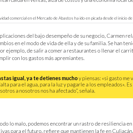
ividad comercial en el Mercado de Abastos ha ido en picada desde el inicio de l
mplicaciones del bajo desempeño de su negocio, Carmen rel
bios en el modo de vida de ella y de su familia. Se han ten
por ejemplo, de salir a comer a restaurantes o llenar el carri
umplir con los gastos más apremiantes.
stas igual, ya te detienes mucho
y piensas: «si gasto me v
alta para el agua, para la luz y pagarle a los empleados». Es
sotros a nosotros nos ha afectado”, señala.
odo lo malo, podemos encontrar un rastro de resiliencia en 
ivas para el futuro, refiere que mantienen la fe en Culiacán,