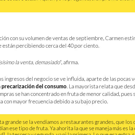
”
ión con su volumen de ventas de septiembre, Carmen esti
 están percibiendo cerca del 40 por ciento.
sísimo la venta, demasiado
“, afirma.
os ingresos del negocio se ve influida, aparte de las pocas 
a
precarización del consumo
. La mayorista relata que desde
compras se han concentrado en fruta de menor calidad, pues s
ca con mayor frecuencia debido a su bajo precio.
uta grande se la vendíamos a restaurantes grandes, que los 
dían ese tipo de fruta. Ya ahorita la que se maneja más es la
d], la tercera y segunda, ya ni la primera. Lo que era extra, 