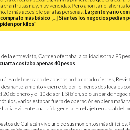
a eran frutas muy, muy vendidas. Pero ahorita no, ahorita lo
o, lo más accesible para las personas.
La gente ya no com
 compra lo más básico
[…]
Si antes los negocios pedían p
piden por kilos
“.
e la entrevista, Carmen ofertaba la calidad extra a 95 peso
 cuarta costaba apenas 40 pesos
.
u área del mercado de abastos no ha notado cierres, Revis
l desmantelamiento y cierre de por lo menos dos locales co
el 20 de enero y el 10 de abril. Si bien, solo un par de negoc
 rótulos, varios estaban fuera de operación en plena mañan
e hacía evidente una caída general en el ajetreo usual del 