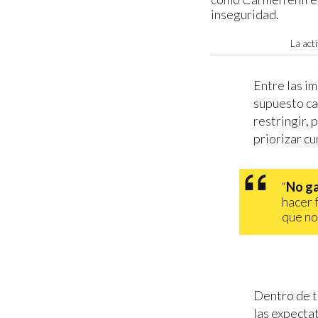
La act
Entre las i
supuesto cam
restringir, 
priorizar c
“
No ga
hacer f
que no
Dentro de t
las expectat