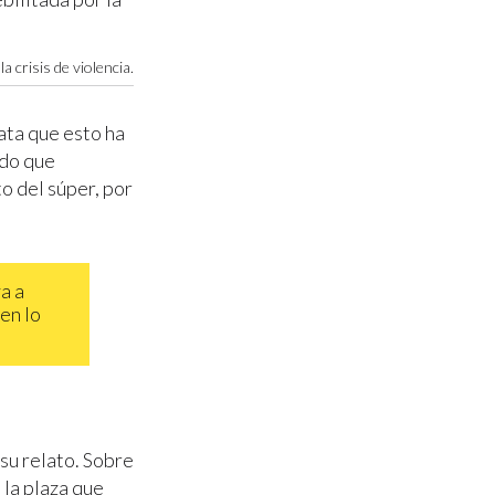
a crisis de violencia.
ata que esto ha
ido que
to del súper, por
a a
 en lo
su relato. Sobre
 la plaza que