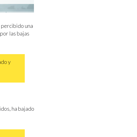
 percibido una
 por las bajas
ado y
idos, ha bajado