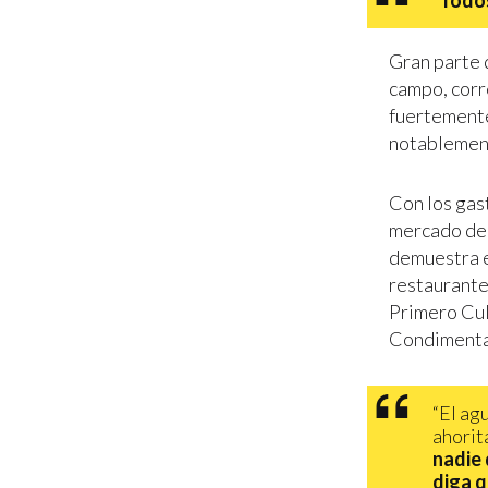
“
Todos
Gran parte 
campo, cor
fuertemente 
notablemen
Con los gas
mercado de 
demuestra e
restaurantes
Primero Cul
Condimentad
“El ag
ahorit
nadie 
diga q