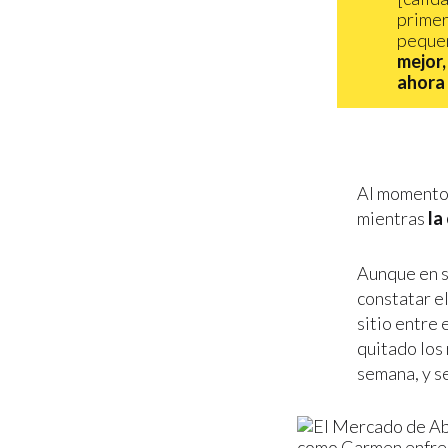
primer
pequeñ
mejor,
ahora 
Al momento d
mientras
la
Aunque en s
constatar e
sitio entre 
quitado los
semana, y s