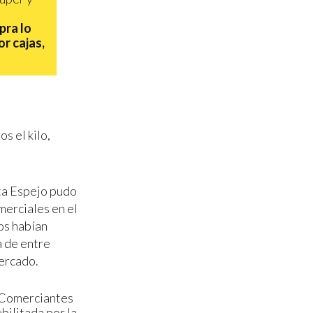
pra lo
or cajas,
s el kilo,
ta Espejo pudo
merciales en el
ios habían
a de entre
mercado.