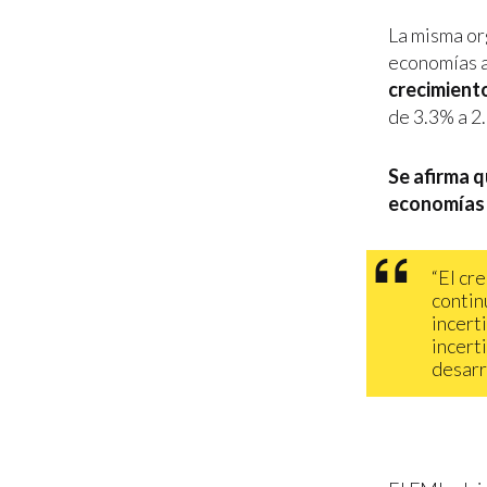
La misma or
economías a
crecimient
de 3.3% a 2
Se afirma q
economías 
“El cr
contin
incert
incert
desarr