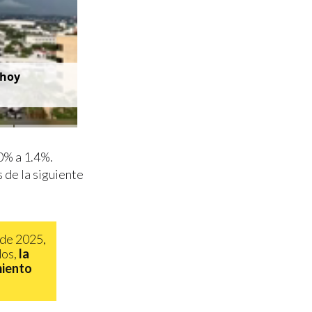
 hoy
0% a 1.4%.
s de la siguiente
 de 2025,
dos,
la
miento