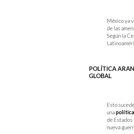
México ya v
de las amen
Según la Ce
Latinoaméric
POLÍTICA ARAN
GLOBAL
Esto sucede
una
polític
de Estados 
nueva guerr