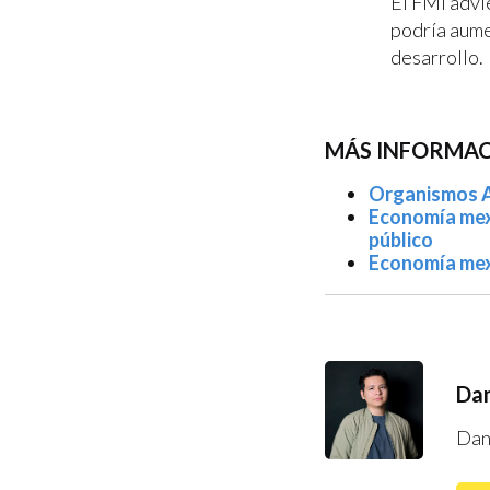
El FMI advi
podría aumen
desarrollo.
MÁS INFORMAC
Organismos A
Economía mexi
público
Economía mexi
Dan
Dan