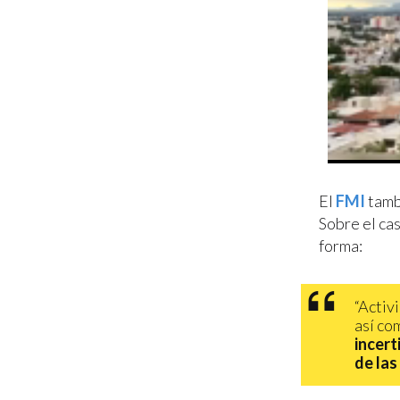
El
FMI
tamb
Sobre el cas
forma:
“Activ
así co
incert
de las