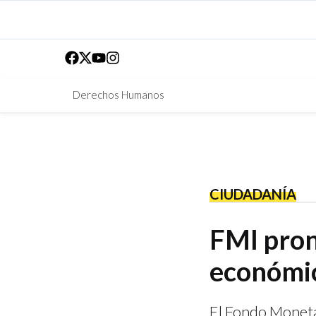
Derechos Humanos
CIUDADANÍA
FMI pron
económic
El Fondo Moneta