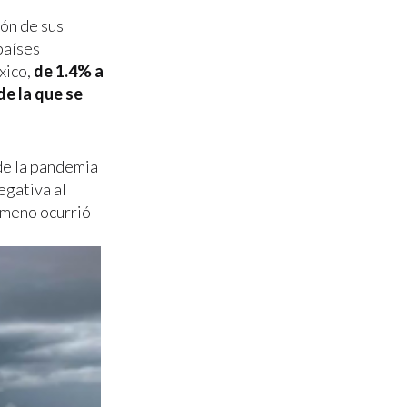
ión de sus
países
xico,
de 1.4% a
de la que se
 de la pandemia
egativa al
nómeno ocurrió