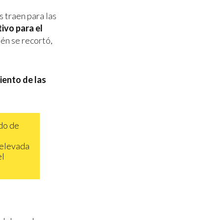
 traen para las
ivo para el
ién se recortó,
iento de las
odo de
 elevada
el