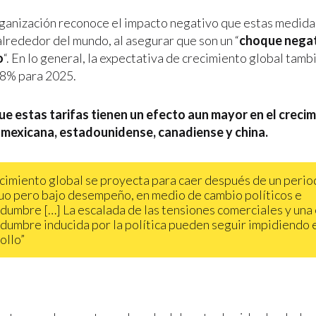
ganización reconoce el impacto negativo que estas medidas
lrededor del mundo, al asegurar que son un “
choque negat
o
“. En lo general, la expectativa de crecimiento global tamb
.8% para 2025.
ue estas tarifas tienen un efecto aun mayor en el crecim
mexicana, estadounidense, canadiense y china.
ecimiento global se proyecta para caer después de un peri
uo pero bajo desempeño, en medio de cambio políticos e
idumbre […] La escalada de las tensiones comerciales y una
idumbre inducida por la política pueden seguir impidiendo 
ollo”