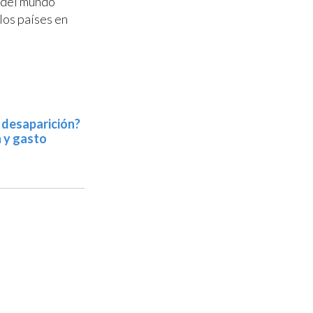
 del mundo
los países en
 desaparición?
n y gasto