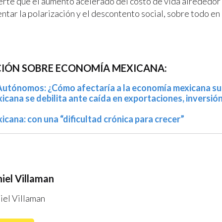
erte que el aumento acelerado del costo de vida alrededor
tar la polarización y el descontento social, sobre todo en 
IÓN SOBRE ECONOMÍA MEXICANA:
utónomos: ¿Cómo afectaría a la economía mexicana su
cana se debilita ante caída en exportaciones, inversió
cana: con una “dificultad crónica para crecer”
iel Villaman
iel Villaman