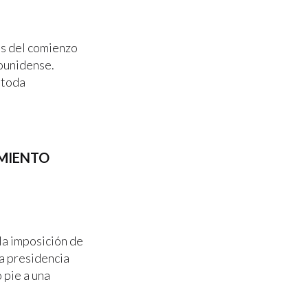
es del comienzo
dounidense.
 toda
IMIENTO
la imposición de
a presidencia
 pie a una