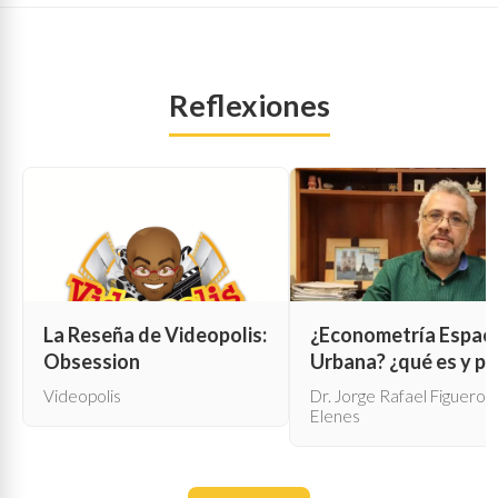
Reflexiones
La Reseña de Videopolis:
¿Econometría Espaci
Obsession
Urbana? ¿qué es y pa
qué sirve?
Videopolis
Dr. Jorge Rafael Figueroa
Elenes