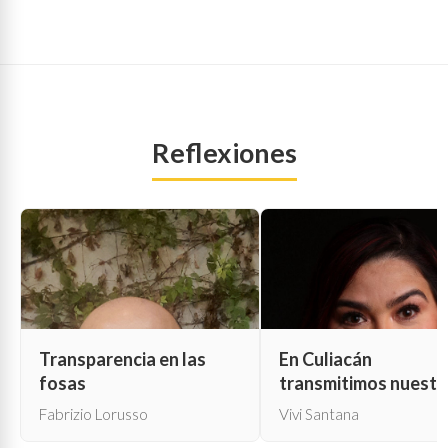
Reflexiones
Transparencia en las
En Culiacán
fosas
transmitimos nuestr
propia muerte
Fabrizio Lorusso
Vivi Santana