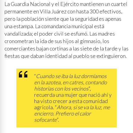
La Guardia Nacional y el Ejército mantienen un cuartel
permanente en Villa Juárez con hasta 300 efectivos,
pero la población siente que la seguridad es apenas
una estampa. La comandancia municipal está
vandalizada; el poder civil se esfumó. Las madres
cronometran la ida de sus hijos al gimnasio, los
comerciantes bajan cortinas a las siete de la tarde y las
fiestas que daban identidad al pueblo se extinguieron.
“
Cuando se iba la luz dormíamos
en la azotea, en catres, contando
historias con los vecinos
”,
recuerda una mujer que nació ahí y
ha visto crecer a esta comunidad
agrícola. “
Ahora, si se va la luz, me
encierro. Prefiero el calor
sofocante
”.