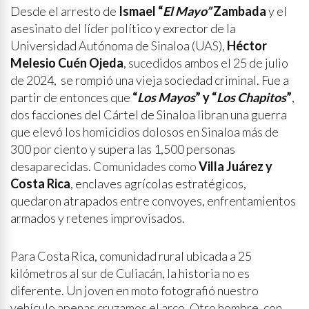
Desde el arresto de
Ismael “
El Mayo”
Zambada
y el
asesinato del líder político y exrector de la
Universidad Autónoma de Sinaloa (UAS),
Héctor
Melesio Cuén Ojeda
, sucedidos ambos el 25 de julio
de 2024, se rompió una vieja sociedad criminal. Fue a
partir de entonces que
“
Los Mayos
” y “
Los Chapitos
”
,
dos facciones del Cártel de Sinaloa libran una guerra
que elevó los homicidios dolosos en Sinaloa más de
300 por ciento y supera las 1,500 personas
desaparecidas. Comunidades como
Villa Juárez y
Costa Rica
, enclaves agrícolas estratégicos,
quedaron atrapados entre convoyes, enfrentamientos
armados y retenes improvisados.
Para Costa Rica, comunidad rural ubicada a 25
kilómetros al sur de Culiacán, la historia no es
diferente. Un joven en moto fotografió nuestro
vehículo apenas cruzamos el arco. Otro hombre, con