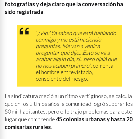
fotografías y deja claro que la conversación ha
sido registrada
.
“
¿Vio? Ya saben que está hablando
conmigo y me está haciendo
preguntas. Me van a venir a
preguntar qué dije…Esto se va a
acabar algún día, sí…pero ojalá que
no nos acaben primero
”, comenta
el hombre entrevistado,
consciente del riesgo.
La sindicatura creció a un ritmo vertiginoso, se calcula
que en los últimos años la comunidad logró superar los
50 mil habitantes, pero ello trajo problemas para este
lugar que comprende
45 colonias urbanas y hasta 20
comisarías rurales
.