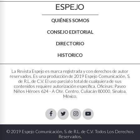
QUIÉNES SOMOS
CONSEJO EDITORIAL
DIRECTORIO
HISTORICO
La Revista Espejo es marca registrada y con derechos de autor
reservados. Es una producción de 2019 Espejo Comunicación, S.
de R.L. de C.V. El uso parcial o total de cualquiera de sus
contenidos requiere autorización específica. Oficinas: Paseo
Niños Héroes 624 - A Ote. Centro. Culiacán 80000, Sinaloa,
México.
Facebook
Twitter
Instagram
Youtube
© 2019 Espejo Comunicación, S. de R.L. de C.V. Todos Los Derechos
Reservados.