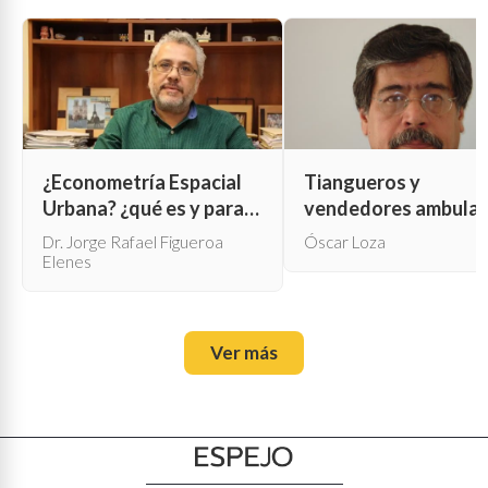
¿Econometría Espacial
Tiangueros y
Urbana? ¿qué es y para
vendedores ambula
qué sirve?
Dr. Jorge Rafael Figueroa
Óscar Loza
Elenes
Ver más