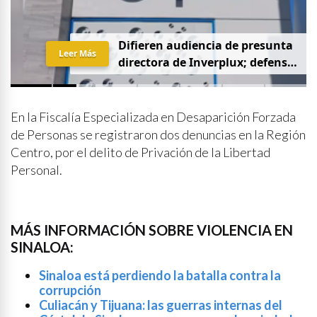
D
i
f
i
e
r
e
n
a
u
d
i
e
n
c
i
a
d
e
p
r
e
s
u
n
t
a
Leer Más
d
i
r
e
c
t
o
r
a
d
e
I
n
v
e
r
p
l
u
x
;
d
e
f
e
n
s
a
p
i
d
e
q
u
e
s
e
a
p
r
i
v
a
d
a
y
s
i
n
p
r
e
n
s
a
En la Fiscalía Especializada en Desaparición Forzada
de Personas se registraron dos denuncias en la Región
Centro, por el delito de Privación de la Libertad
Personal.
MÁS INFORMACIÓN SOBRE VIOLENCIA EN
SINALOA:
Sinaloa está perdiendo la batalla contra la
corrupción
Culiacán y Tijuana: las guerras internas del