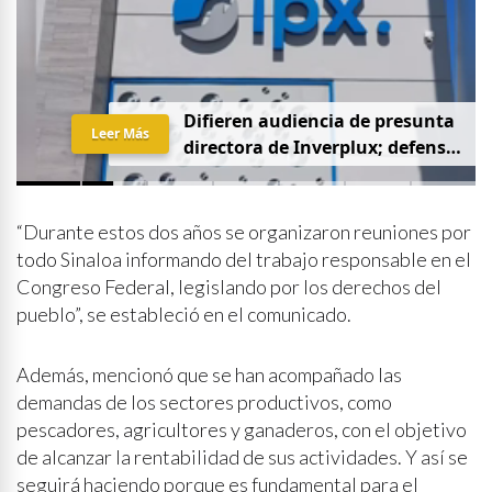
D
i
f
i
e
r
e
n
a
u
d
i
e
n
c
i
a
d
e
p
r
e
s
u
n
t
a
Leer Más
d
i
r
e
c
t
o
r
a
d
e
I
n
v
e
r
p
l
u
x
;
d
e
f
e
n
s
a
p
i
d
e
q
u
e
s
e
a
p
r
i
v
a
d
a
y
s
i
n
p
r
e
n
s
a
“Durante estos dos años se organizaron reuniones por
todo Sinaloa informando del trabajo responsable en el
Congreso Federal, legislando por los derechos del
pueblo”, se estableció en el comunicado.
Además, mencionó que se han acompañado las
demandas de los sectores productivos, como
pescadores, agricultores y ganaderos, con el objetivo
de alcanzar la rentabilidad de sus actividades. Y así se
seguirá haciendo porque es fundamental para el