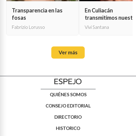
Transparencia en las
En Culiacán
fosas
transmitimos nuestr
propia muerte
Fabrizio Lorusso
Vivi Santana
Ver más
QUIÉNES SOMOS
CONSEJO EDITORIAL
DIRECTORIO
HISTORICO