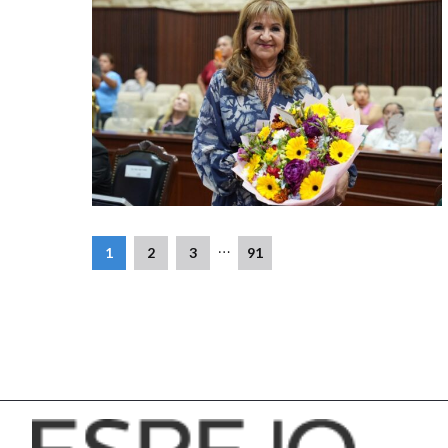
…
1
2
3
91