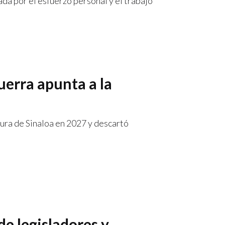
da por el esfuerzo personal y el trabajo
uerra apunta a la
ura de Sinaloa en 2027 y descartó
e legisladores y