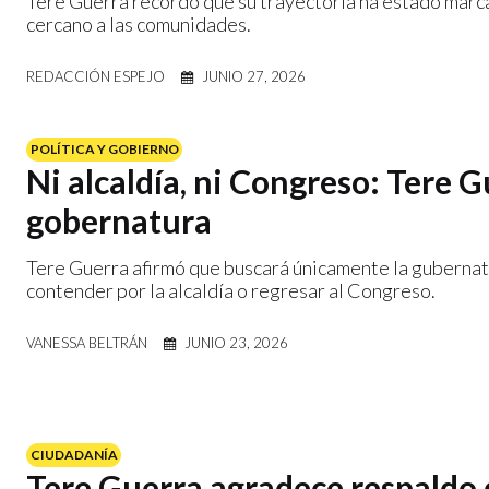
Tere Guerra recordó que su trayectoria ha estado marca
cercano a las comunidades.
REDACCIÓN ESPEJO
JUNIO 27, 2026
POLÍTICA Y GOBIERNO
Ni alcaldía, ni Congreso: Tere G
gobernatura
Tere Guerra afirmó que buscará únicamente la gubernat
contender por la alcaldía o regresar al Congreso.
VANESSA BELTRÁN
JUNIO 23, 2026
CIUDADANÍA
Tere Guerra agradece respaldo d