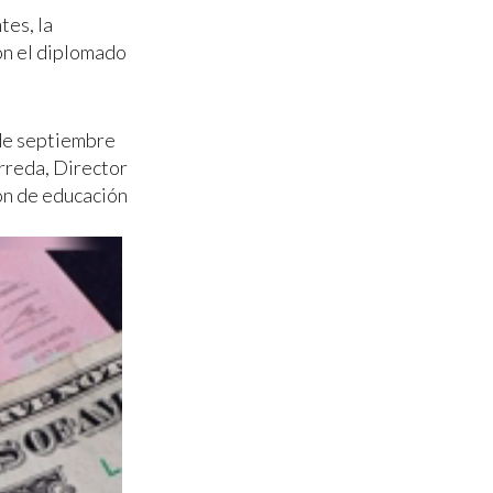
tes, la
on el diplomado
 de septiembre
rreda, Director
ión de educación