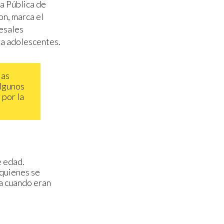
a Pública de
on, marca el
cesales
ra adolescentes.
las
algunos
 por la
e edad.
 quienes se
da cuando eran