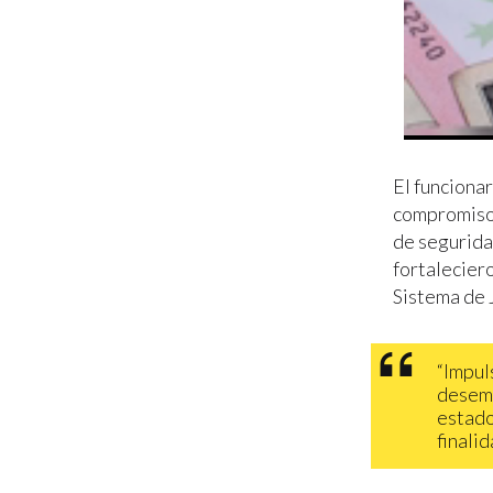
El funciona
compromiso 
de seguridad
fortalecier
Sistema de 
“Impul
desemp
estado
finali