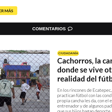
ER MÁS
COMENTARIOS
CIUDADANÍA
Cachorros, la c
donde se vive ot
realidad del fút
En los rincones de Ecatepec,
practican fútbol con las cond
propia cancha les da, con el 
entrenador y de algunos pad
que sus hijos hagan deporte,