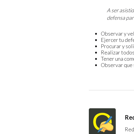
A ser asisti
defensa part
Observar y vel
Ejercer tu def
Procurar y soli
Realizar todos
Tener una comu
Observar que 
Red
Red