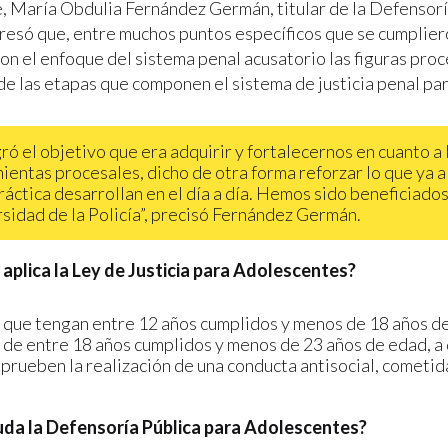
e, María Obdulia Fernández Germán, titular de la Defensorí
presó que, entre muchos puntos específicos que se cumplier
con el enfoque del sistema penal acusatorio las figuras pro
de las etapas que componen el sistema de justicia penal pa
gró el objetivo que era adquirir y fortalecernos en cuanto a 
ientas procesales, dicho de otra forma reforzar lo que ya 
práctica desarrollan en el día a día. Hemos sido beneficiados
sidad de la Policía”, precisó Fernández Germán.
 aplica la Ley de Justicia para Adolescentes?
 que tengan entre 12 años cumplidos y menos de 18 años d
 de entre 18 años cumplidos y menos de 23 años de edad, a
prueben la realización de una conducta antisocial, cometi
uda la Defensoría Pública para Adolescentes?