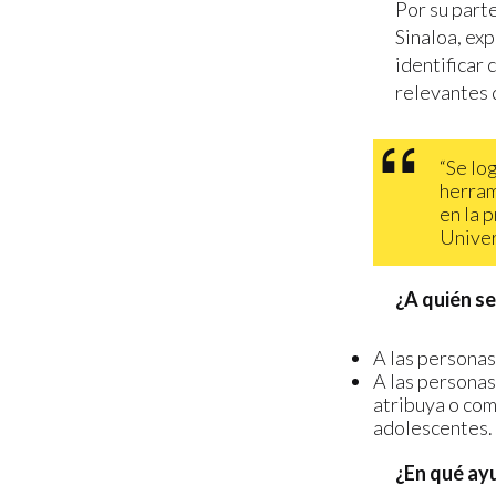
Por su part
Sinaloa, ex
identificar 
relevantes 
“Se lo
herram
en la 
Univer
¿A quién se
A las personas
A las personas
atribuya o com
adolescentes.
¿En qué ay