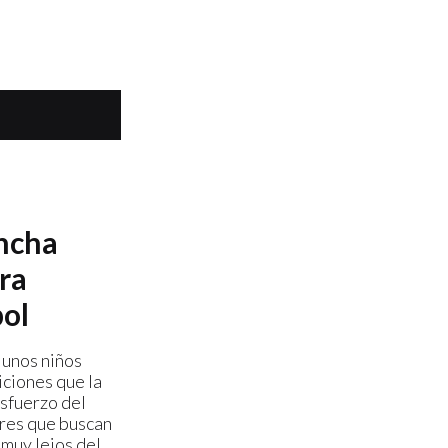
ancha
ra
bol
 unos niños
iciones que la
esfuerzo del
res que buscan
 muy lejos del