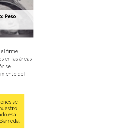
o: Peso
el firme
s en las áreas
ón se
imiento del
ienes se
 nuestro
ndo esa
 Barreda.