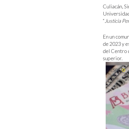
Culiacán, Si
Universidad
“
Justicia Pe
En un comun
de 2023 y e
del Centro d
superior.