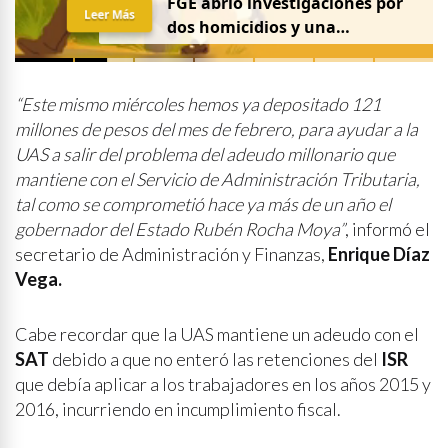
FGE abrió investigaciones por
Leer Más
dos homicidios y una
desaparición el 7 de agosto
“Este mismo miércoles hemos ya depositado 121
millones de pesos del mes de febrero, para ayudar a la
UAS a salir del problema del adeudo millonario que
mantiene con el Servicio de Administración Tributaria,
tal como se comprometió hace ya más de un año el
gobernador del Estado Rubén Rocha Moya”
, informó el
secretario de Administración y Finanzas,
Enrique Díaz
Vega.
Cabe recordar que la UAS mantiene un adeudo con el
SAT
debido a que no enteró las retenciones del
ISR
que debía aplicar a los trabajadores en los años 2015 y
2016, incurriendo en incumplimiento fiscal.