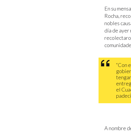
En su mensa
Rocha, reco
nobles caus
día de ayer 
recolectaron
comunidades
“Con e
gobier
tengam
entreg
el Cua
padeci
A nombre de 