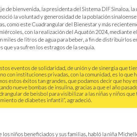
je de bienvenida, la presidenta del Sistema DIF Sinaloa, l
noció la voluntad y generosidad de la población sinaloense
as, como este Cuadrangular del Bienestar y más recientem
miércoles, con la realización del Aquatón 2024, mediante el
 miles de litros de agua para beber, a fin de distribuirlos e
 que ya sufren los estragos de la sequía.
stos eventos de solidaridad, de unión y de sinergia que tie
no con instituciones privadas, con la comunidad, es lo que 
os estos éxitos tan grandes, que podamos decir que hoy 
ando nueve bombas de insulina, gracias a que el año pasad
drangular de beisbol para visibilizar a las niñas y niños que 
miento de diabetes infantil”, agradeció.
los niños beneficiados y sus familias, habló la niña Michell