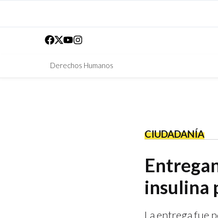
Derechos Humanos
CIUDADANÍA
Entregan
insulina 
La entrega fue p