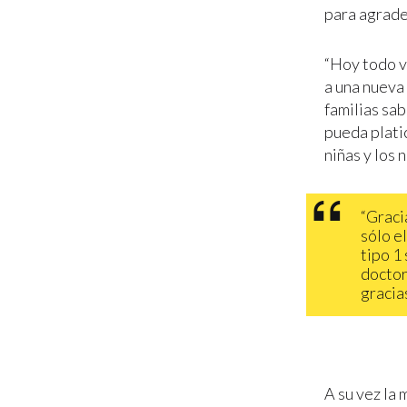
para agrade
“Hoy todo va
a una nueva 
familias sab
pueda platic
niñas y los 
“Graci
sólo e
tipo 1
doctor
gracias
A su vez la