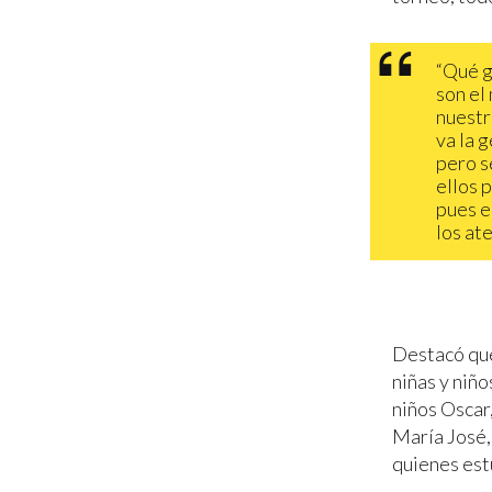
“Qué g
son el
nuestr
va la 
pero s
ellos 
pues e
los at
Destacó que
niñas y niñ
niños Oscar,
María José,
quienes est