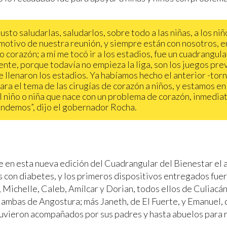
usto saludarlas, saludarlos, sobre todo a las niñas, a los niñ
 motivo de nuestra reunión, y siempre están con nosotros, e
o corazón; a mí me tocó ir a los estadios, fue un cuadrangul
gente, porque todavía no empieza la liga, son los juegos pre
e llenaron los estadios. Ya habíamos hecho el anterior -tor
para el tema de las cirugías de corazón a niños, y estamos en
l niño o niña que nace con un problema de corazón, inmedi
endemos”, dijo el gobernador Rocha.
 en esta nueva edición del Cuadrangular del Bienestar el 
os con diabetes, y los primeros dispositivos entregados fuer
 Michelle, Caleb, Amílcar y Dorian, todos ellos de Culiacán
 ambas de Angostura; más Janeth, de El Fuerte, y Emanuel,
uvieron acompañados por sus padres y hasta abuelos para r