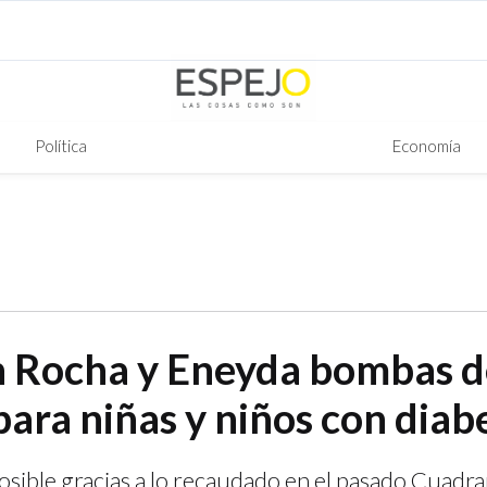
Política
Economía
 Rocha y Eneyda bombas d
para niñas y niños con diab
osible gracias a lo recaudado en el pasado Cuadra