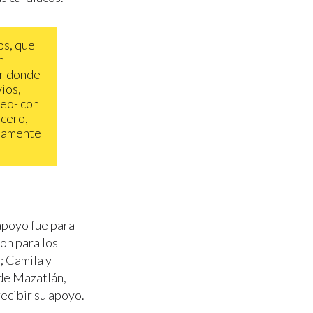
os, que
n
ar donde
vios,
neo- con
 cero,
atamente
apoyo fue para
on para los
; Camila y
 de Mazatlán,
ecibir su apoyo.