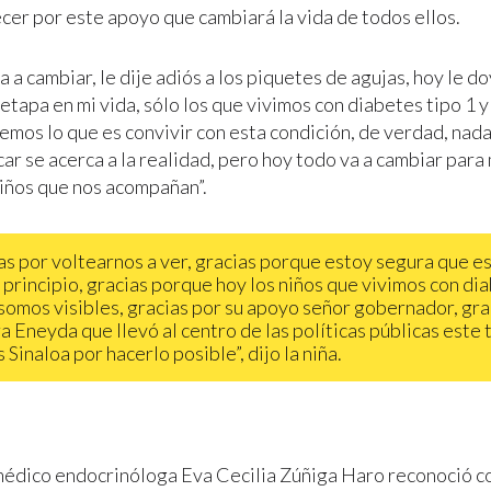
cer por este apoyo que cambiará la vida de todos ellos.
 a cambiar, le dije adiós a los piquetes de agujas, hoy le d
etapa en mi vida, sólo los que vivimos con diabetes tipo 1 
emos lo que es convivir con esta condición, de verdad, nada
ar se acerca a la realidad, pero hoy todo va a cambiar para 
niños que nos acompañan”.
as por voltearnos a ver, gracias porque estoy segura que e
l principio, gracias porque hoy los niños que vivimos con di
 somos visibles, gracias por su apoyo señor gobernador, grac
a Eneyda que llevó al centro de las políticas públicas este 
 Sinaloa por hacerlo posible”, dijo la niña.
 médico endocrinóloga Eva Cecilia Zúñiga Haro reconoció 