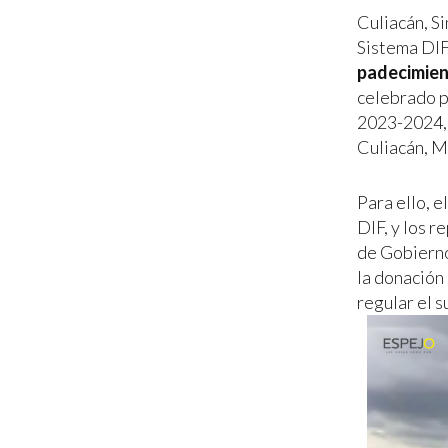
Culiacán, S
Sistema DIF
padecimien
celebrado pr
2023-2024, 
Culiacán, M
Para ello, 
DIF, y los 
de Gobierno
la donación 
regular el s