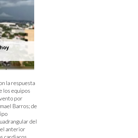
 hoy
on la respuesta
de los equipos
evento por
mael Barros; de
uipo
uadrangular del
el anterior
s cardiacos.