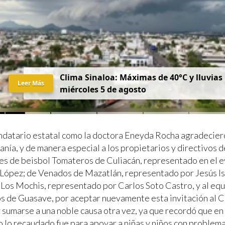
Clima Sinaloa: Máximas de 40°C y lluvias
Leer Más
miércoles 5 de agosto
ndatario estatal como la doctora Eneyda Rocha agradecier
anía, y de manera especial a los propietarios y directivos 
es de beisbol Tomateros de Culiacán, representado en el 
López; de Venados de Mazatlán, representado por Jesús Is
Los Mochis, representado por Carlos Soto Castro, y al eq
 de Guasave, por aceptar nuevamente esta invitación al C
 sumarse a una noble causa otra vez, ya que recordó que en 
o lo recaudado fue para apoyar a niñas y niños con problema