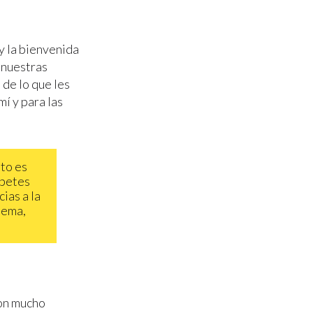
oy la bienvenida
y nuestras
 de lo que les
mí y para las
sto es
abetes
ias a la
tema,
con mucho