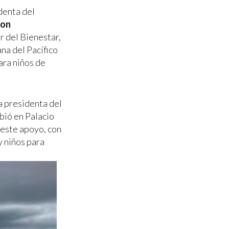
denta del
con
 del Bienestar,
na del Pacífico
ara niños de
a presidenta del
bió en Palacio
 este apoyo, con
y niños para