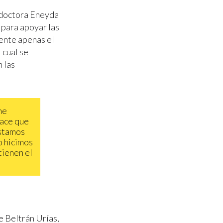
a doctora Eneyda
 para apoyar las
ente apenas el
 cual se
n las
ne
hace que
estamos
o hicimos
tienen el
e Beltrán Urías,