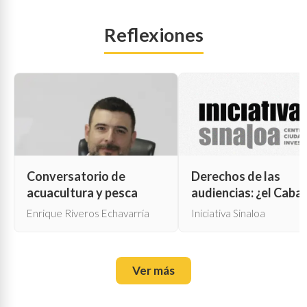
Reflexiones
Conversatorio de
Derechos de las
acuacultura y pesca
audiencias: ¿el Cabal
de Troya para la cen
Enrique Riveros Echavarría
Iniciativa Sinaloa
oficial?
Ver más