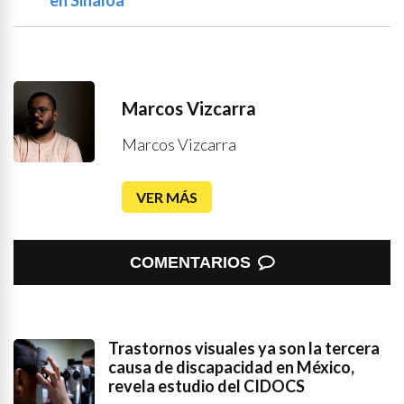
en Sinaloa
Marcos Vizcarra
Marcos Vizcarra
VER MÁS
COMENTARIOS
Trastornos visuales ya son la tercera
causa de discapacidad en México,
revela estudio del CIDOCS