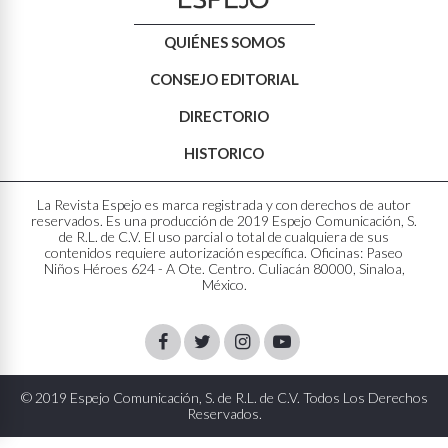
QUIÉNES SOMOS
CONSEJO EDITORIAL
DIRECTORIO
HISTORICO
La Revista Espejo es marca registrada y con derechos de autor
reservados. Es una producción de 2019 Espejo Comunicación, S.
de R.L. de C.V. El uso parcial o total de cualquiera de sus
contenidos requiere autorización específica. Oficinas: Paseo
Niños Héroes 624 - A Ote. Centro. Culiacán 80000, Sinaloa,
México.
Facebook
Twitter
Instagram
Youtube
© 2019 Espejo Comunicación, S. de R.L. de C.V. Todos Los Derechos
Reservados.