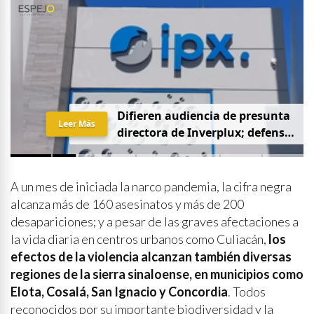
D
i
f
i
e
r
e
n
a
u
d
i
e
n
c
i
a
d
e
p
r
e
s
u
n
t
a
Leer Más
d
i
r
e
c
t
o
r
a
d
e
I
n
v
e
r
p
l
u
x
;
d
e
f
e
n
s
a
p
i
d
e
q
u
e
s
e
a
p
r
i
v
a
d
a
y
s
i
n
p
r
e
n
s
a
A un mes de iniciada la narco pandemia, la cifra negra
alcanza más de 160 asesinatos y más de 200
desapariciones; y a pesar de las graves afectaciones a
la vida diaria en centros urbanos como Culiacán,
los
efectos de la violencia alcanzan también diversas
regiones de la sierra sinaloense, en municipios como
Elota, Cosalá, San Ignacio y Concordia
. Todos
reconocidos por su importante biodiversidad y la