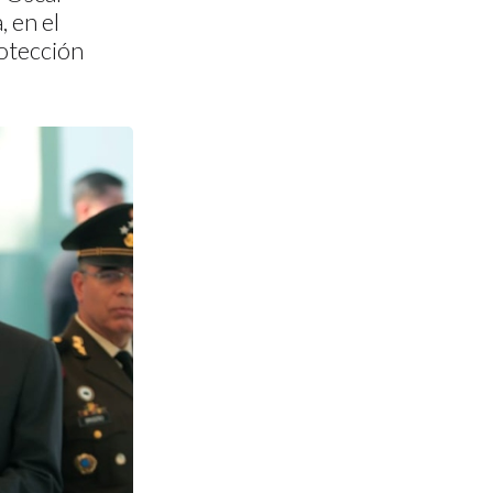
 en el
rotección