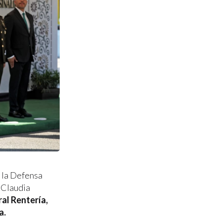
e la Defensa
, Claudia
ral Rentería,
a.