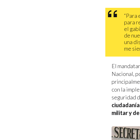
“Para 
para r
el gab
de nue
una di
me sie
El mandatar
Nacional, po
principalme
con la impl
seguridad d
ciudadanía
militar y d