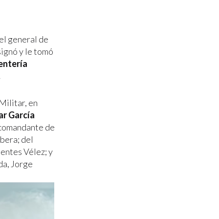
 el general de
ignó y le tomó
entería
.
Militar, en
ar García
l comandante de
bera; del
entes Vélez; y
da, Jorge