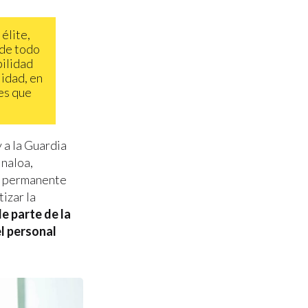
élite,
 de todo
bilidad
idad, en
es que
 a la Guardia
inaloa,
a permanente
izar la
e parte de la
l personal