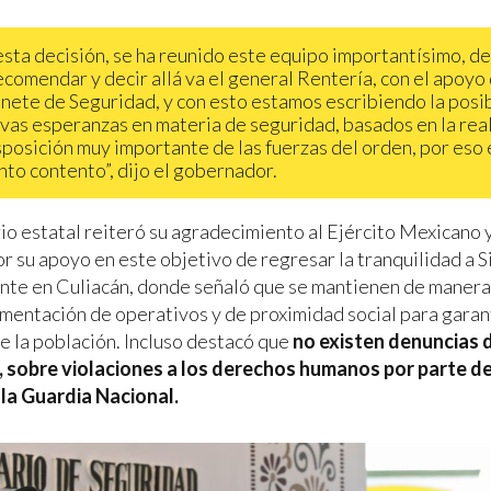
esta decisión, se ha reunido este equipo importantísimo, de 
ecomendar y decir allá va el general Rentería, con el apoyo
inete de Seguridad, y con esto estamos escribiendo la posi
vas esperanzas en materia de seguridad, basados en la real
sposición muy importante de las fuerzas del orden, por eso 
nto contento”, dijo el gobernador.
io estatal reiteró su agradecimiento al Ejército Mexicano y
r su apoyo en este objetivo de regresar la tranquilidad a S
nte en Culiacán, donde señaló que se mantienen de maner
ementación de operativos y de proximidad social para garant
e la población. Incluso destacó que
no existen denuncias d
, sobre violaciones a los derechos humanos por parte de
e la Guardia Nacional.