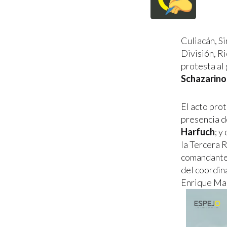
Culiacán, S
División, R
protesta al
Schazarino
El acto prot
presencia d
Harfuch
; y
la Tercera 
comandante 
del coordin
Enrique Ma