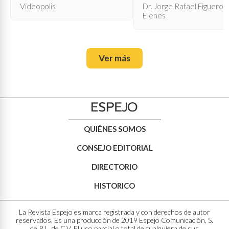
qué sirve?
Videopolis
Dr. Jorge Rafael Figueroa
Elenes
Ver más
QUIÉNES SOMOS
CONSEJO EDITORIAL
DIRECTORIO
HISTORICO
La Revista Espejo es marca registrada y con derechos de autor
reservados. Es una producción de 2019 Espejo Comunicación, S.
de R.L. de C.V. El uso parcial o total de cualquiera de sus