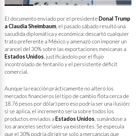
p
i
d
e
q
u
e
s
e
a
p
r
i
v
a
d
a
y
s
i
n
p
r
e
n
s
a
El documento enviado por el presidente
Donal Trump
a Claudia Sheimbaum
, el pasado sábado resultó una
sacudida diplomática y económica: descartó cualquier
trato preferente a México y amenazó con imponer un
arancel del 30% sobre las exportaciones mexicanas a
Estados Unidos
, justificándolo por el flujo
incontrolado de fentanilo y el persistente déficit
comercial.
Aunque la reacción prácticamente no alteró los
mercados financieros (el tipo de cambio flota cerca de
18.76 pesos por dólar) pero eso podría ser una ilusión:
si se aplica, el incremento sería sobre todos los
productos enviados a
Estados Unidos
, sumándose a
los aranceles sectoriales ya existentes. Se especula
que el 30% podría dirigirse solo a mercancías que