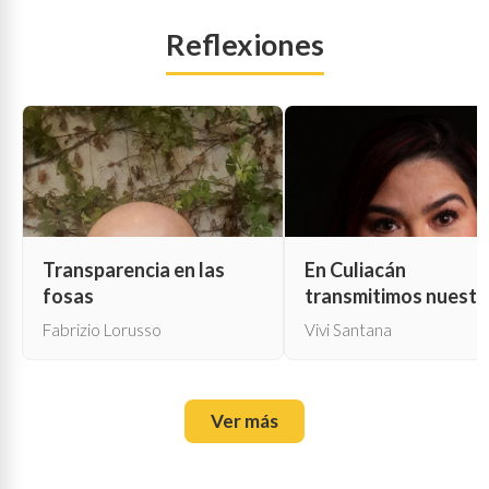
Reflexiones
Transparencia en las
En Culiacán
fosas
transmitimos nuestr
propia muerte
Fabrizio Lorusso
Vivi Santana
Ver más