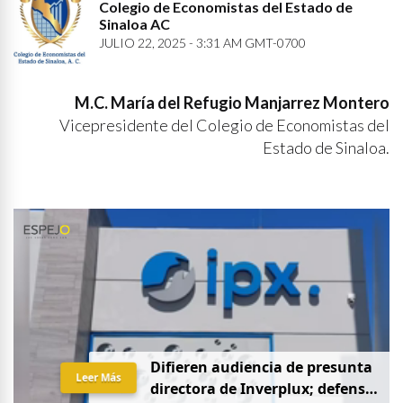
Colegio de Economistas del Estado de
Sinaloa AC
JULIO 22, 2025 - 3:31 AM GMT-0700
M.C. María del Refugio Manjarrez Montero
Vicepresidente del Colegio de Economistas del
Estado de Sinaloa.
D
i
f
i
e
r
e
n
a
u
d
i
e
n
c
i
a
d
e
p
r
e
s
u
n
t
a
Leer Más
d
i
r
e
c
t
o
r
a
d
e
I
n
v
e
r
p
l
u
x
;
d
e
f
e
n
s
a