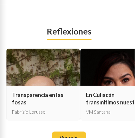
Reflexiones
Transparencia en las
En Culiacán
fosas
transmitimos nuestr
propia muerte
Fabrizio Lorusso
Vivi Santana
Ver más