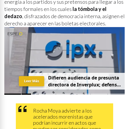
energía a los partidos y sus pretensos para llegar a los
tiempos formales en los cuales
la tómbola y el
dedazo
, disfrazados de democracia interna, asignen el
derecho a aparecer en las boletas electorales.
D
i
f
i
e
r
e
n
a
u
d
i
e
n
c
i
a
d
e
p
r
e
s
u
n
t
a
Leer Más
d
i
r
e
c
t
o
r
a
d
e
I
n
v
e
r
p
l
u
x
;
d
e
f
e
n
s
a
p
i
d
e
q
u
e
s
e
a
p
r
i
v
a
d
a
y
s
i
n
p
r
e
n
s
a
Rocha Moya advierte a los
acelerados morenistas que
podrían incurrir en actos que
puedan ser considerados como