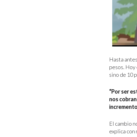
Hasta antes
pesos. Hoy 
sino de 10 
“Por ser e
nos cobran 
incremento
El cambio no
explica con