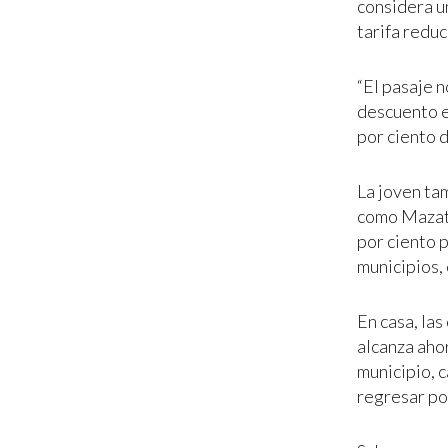
considera u
tarifa reduc
“El pasaje 
descuento e
por ciento d
La joven ta
como Mazatl
por ciento p
municipios, 
En casa, las
alcanza ahor
municipio, 
regresar por