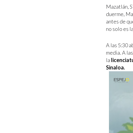
Mazatlán, S
duerme, Mari
antes de qu
no solo es l
A las 5:30 a
media. A las
la
licencia
Sinaloa.