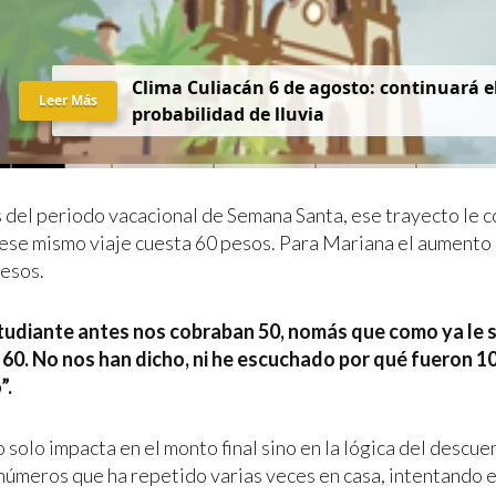
Clima Culiacán 6 de agosto: continuará el
Leer Más
probabilidad de lluvia
 del periodo vacacional de Semana Santa, ese trayecto le 
ese mismo viaje cuesta 60 pesos. Para Mariana el aumento 
pesos.
studiante antes nos cobraban 50, nomás que como ya le 
60. No nos han dicho, ni he escuchado por qué fueron 1
”.
 solo impacta en el monto final sino en la lógica del descue
 números que ha repetido varias veces en casa, intentando 