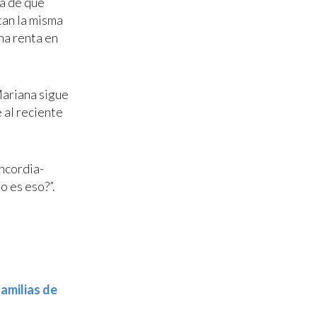
ra de que
tan la misma
na renta en
Mariana sigue
 al reciente
oncordia-
 es eso?”.
familias de