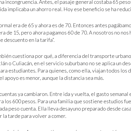
na incongruencia. Antes, el pasaje general costaba 65 pesos
ida implicaba un ahorro real. Hoy ese beneficio se ha reduc
normal era de 65 y ahora es de 70. Entonces antes pagábamo
ra de 15, pero ahora pagamos 60 de 70. A nosotros no nos h
e descuento en la tarifa”.
mbién cuestiona por qué, a diferencia del transporte urban
án o Culiacán, en el servicio suburbano no se aplica un de
ara estudiantes. Para quienes, como ella, viajan todos los 
el apoyo es menor, aunque la distancia sea más.
 cuentas ya cambiaron. Entre ida y vuelta, el gasto semanal
a los 600 pesos. Para una familia que sostiene estudios fue
cada peso cuenta. Ella lleva desayuno preparado desde casa
 la tarde para volver a comer.