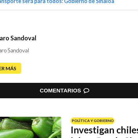
ransporte será para todos: Gobierno de Sinaloa
aro Sandoval
aro Sandoval
ER MÁS
COMENTARIOS
POLÍTICA Y GOBIERNO
Investigan chile