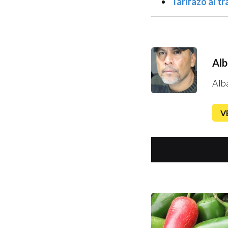
Tarifazo al t
Alb
Alb
V