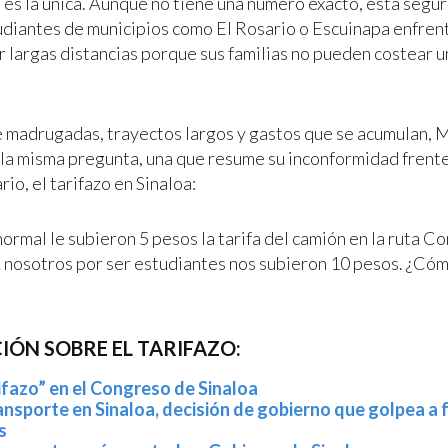
 es la única. Aunque no tiene una número exacto, está segu
diantes de municipios como El Rosario o Escuinapa enfren
ar largas distancias porque sus familias no pueden costear u
 madrugadas, trayectos largos y gastos que se acumulan, 
la misma pregunta, una que resume su inconformidad frente
rio, el tarifazo en Sinaloa:
normal le subieron 5 pesos la tarifa del camión en la ruta C
 nosotros por ser estudiantes nos subieron 10 pesos. ¿Cómo
ÓN SOBRE EL TARIFAZO:
ifazo” en el Congreso de Sinaloa
ransporte en Sinaloa, decisión de gobierno que golpea a 
s