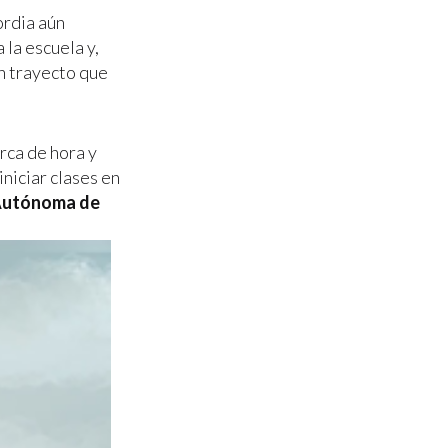
ordia aún
 la escuela y,
un trayecto que
rca de hora y
iniciar clases en
d Autónoma de