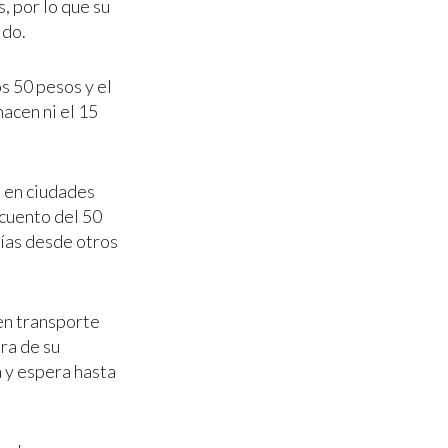
, por lo que su
ido.
s 50 pesos y el
acen ni el 15
o en ciudades
scuento del 50
días desde otros
 en transporte
ra de su
 y espera hasta