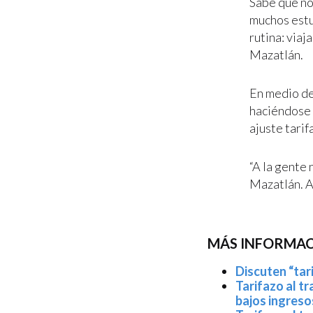
Sabe que no
muchos estu
rutina: viaj
Mazatlán.
En medio de
haciéndose 
ajuste tarifa
“A la gente 
Mazatlán. A
MÁS INFORMACI
Discuten “tar
Tarifazo al t
bajos ingreso