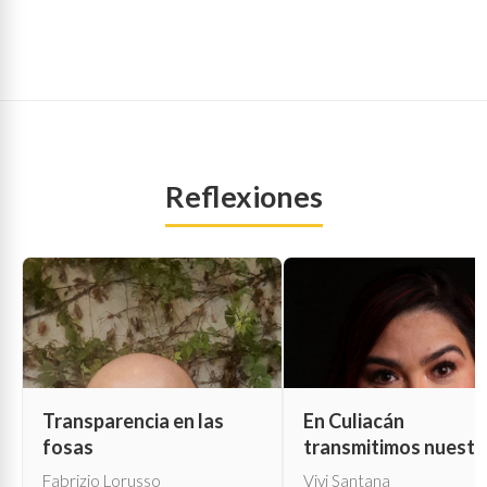
Reflexiones
Transparencia en las
En Culiacán
fosas
transmitimos nuestr
propia muerte
Fabrizio Lorusso
Vivi Santana