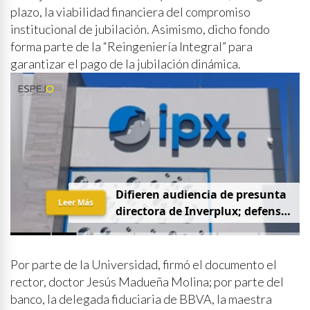
plazo, la viabilidad financiera del compromiso
institucional de jubilación. Asimismo, dicho fondo
forma parte de la “Reingeniería Integral” para
garantizar el pago de la jubilación dinámica.
D
i
f
i
e
r
e
n
a
u
d
i
e
n
c
i
a
d
e
p
r
e
s
u
n
t
a
Leer Más
d
i
r
e
c
t
o
r
a
d
e
I
n
v
e
r
p
l
u
x
;
d
e
f
e
n
s
a
p
i
d
e
q
u
e
s
e
a
p
r
i
v
a
d
a
y
s
i
n
p
r
e
n
s
a
Por parte de la Universidad, firmó el documento el
rector, doctor Jesús Madueña Molina; por parte del
banco, la delegada fiduciaria de BBVA, la maestra