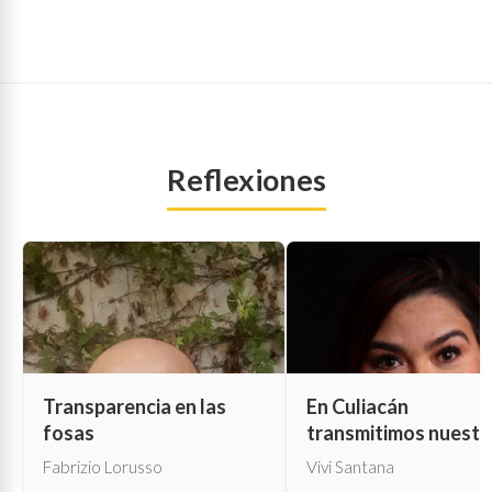
Reflexiones
Transparencia en las
En Culiacán
fosas
transmitimos nuestr
propia muerte
Fabrizio Lorusso
Vivi Santana