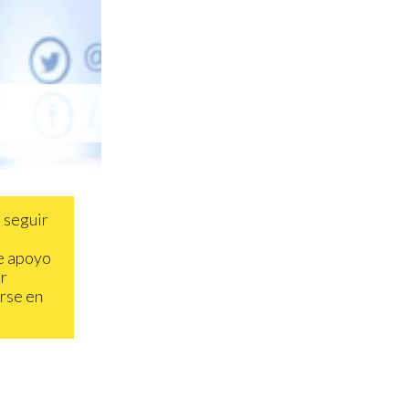
 seguir
te apoyo
r
arse en