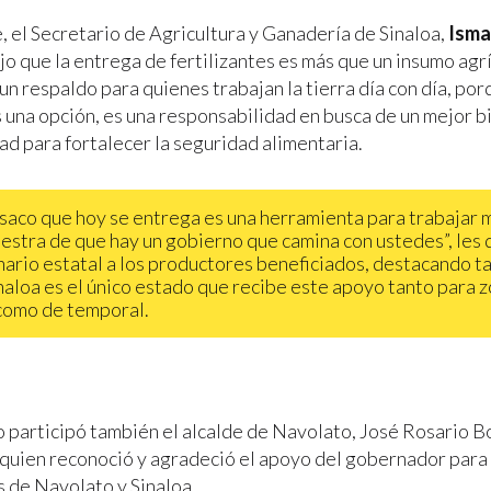
, el Secretario de Agricultura y Ganadería de Sinaloa,
Isma
dijo que la entrega de fertilizantes es más que un insumo agr
n respaldo para quienes trabajan la tierra día con día, por
 una opción, es una responsabilidad en busca de un mejor b
ad para fortalecer la seguridad alimentaria.
saco que hoy se entrega es una herramienta para trabajar m
estra de que hay un gobierno que camina con ustedes”, les d
nario estatal a los productores beneficiados, destacando 
naloa es el único estado que recibe este apoyo tanto para 
como de temporal.
o participó también el alcalde de Navolato, José Rosario 
 quien reconoció y agradeció el apoyo del gobernador para 
 de Navolato y Sinaloa.