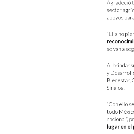
Agradeció t
sector agrí
apoyos para
“Ella no pie
reconocimi
se van a se
Al brindar 
y Desarroll
Bienestar, 
Sinaloa.
“Con ello se
todo México
nacional”, 
lugar en el