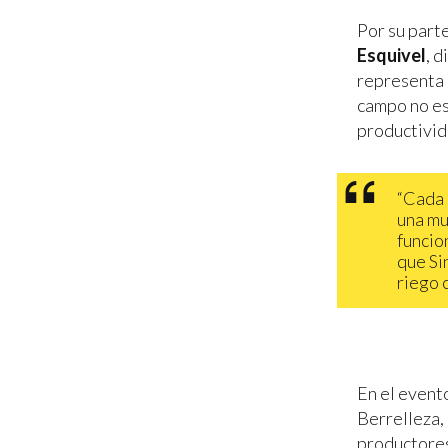
Por su parte
Esquivel
, 
representa u
campo no es
productivid
“Cada 
una mu
funcio
que Si
riego 
En el event
Berrelleza,
productores