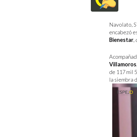
Navolato, S
encabezó es
Bienestar
,
Acompañado 
Villamoros
de 117 mil 
la siembra 