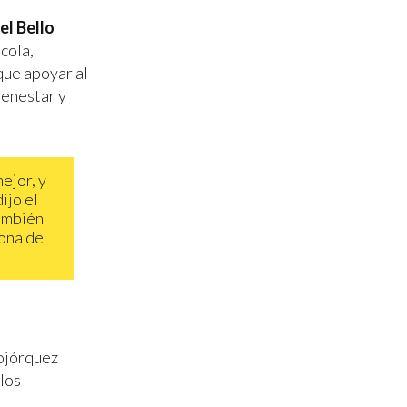
el Bello
ícola,
que apoyar al
ienestar y
ejor, y
ijo el
también
zona de
Bojórquez
los