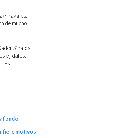
z Arrayales,
irá de mucho
Sader Sinaloa;
os ejidales,
ades
ay fondo
infiere motivos