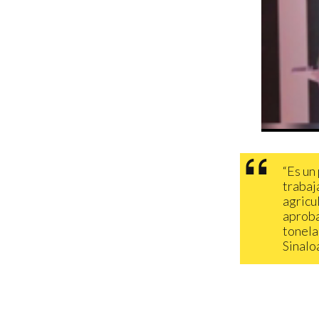
“Es un
trabaj
agricu
aproba
tonela
Sinalo