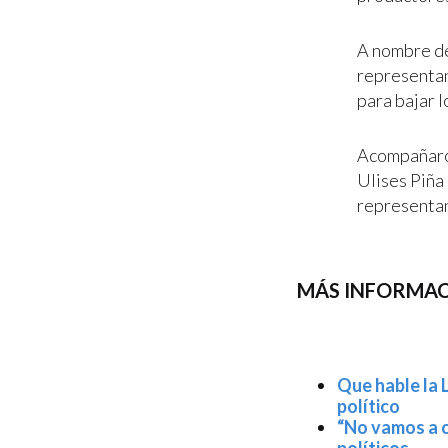
A nombre de
representan
para bajar l
Acompañaron
Ulises Piña
representan
MÁS INFORMAC
Que hable la 
político
“No vamos a c