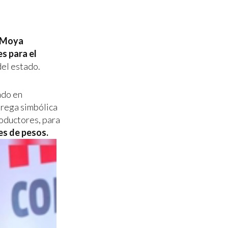
 Moya
s para el
del estado.
ado en
trega simbólica
roductores, para
nes de pesos.