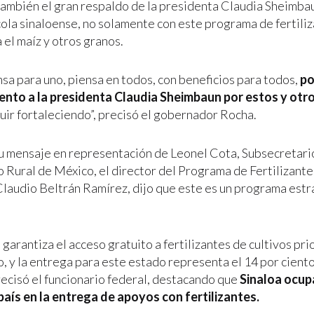
ambién el gran respaldo de la presidenta Claudia Sheimba
cola sinaloense, no solamente con este programa de fertili
 el maíz y otros granos.
nsa para uno, piensa en todos, con beneficios para todos,
po
ento a la presidenta Claudia Sheimbaun por estos y otr
guir fortaleciendo”, precisó el gobernador Rocha.
su mensaje en representación de Leonel Cota, Subsecretari
o Rural de México, el director del Programa de Fertilizante
Claudio Beltrán Ramírez, dijo que este es un programa estr
 garantiza el acceso gratuito a fertilizantes de cultivos pri
, y la entrega para este estado representa el 14 por ciento
precisó el funcionario federal, destacando que
Sinaloa ocupa
 país en la entrega de apoyos con fertilizantes.