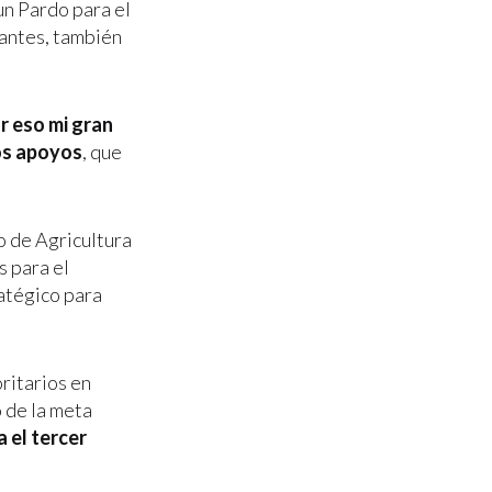
un Pardo para el
zantes, también
r eso mi gran
os apoyos
, que
o de Agricultura
s para el
atégico para
oritarios en
 de la meta
 el tercer