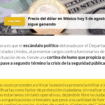
Precio del dólar en México hoy 5 de agost
Leer Más
sigue ganando
ora es que el
escándalo político
detonado por el Depart
 Estados Unidos, al presentar cargos contra funcionarios de
situación de ex, tiende una
cortina de humo que propicia q
pase a segundo término la crisis de la seguridad pública
s voces proceden a criticar la excesiva presencia militar e 
ificarlas como factor de protección ciudadana, sin realizar e
o estaríamos sin tales operativos, dejándole libre la ciudad
 a organizaciones criminales que pese a la cantidad de fue
s continúan con los ajustes de cuentas al interior del Cárte