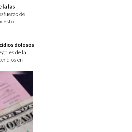
 la las
 esfuerzo de
puesto
cidios dolosos
egales de la
ncendios en