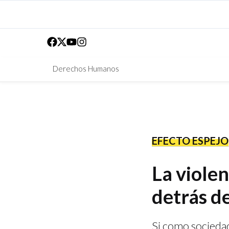
Derechos Humanos
EFECTO ESPEJO
La viole
detrás de
Si como sociedad