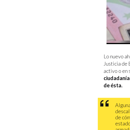
Lo nuevo ah
Justicia de
activo o en 
ciudadanía 
de ésta.
Alguna
descal
de cóm
estado
armada