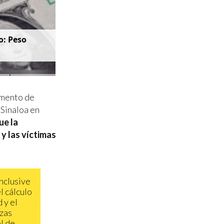
o: Peso
amento de
 Sinaloa en
ue la
 y las víctimas
inclusive
l cálculo
 y el
rzas
l de