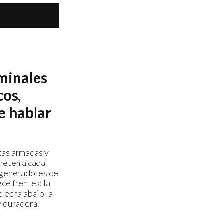
minales
cos,
e hablar
rzas armadas y
meten a cada
 generadores de
ce frente a la
e echa abajo la
y duradera.