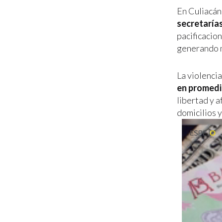
En Culiacán
secretaría
pacificacio
generando 
La violenci
en promedi
libertad y a
domicilios 