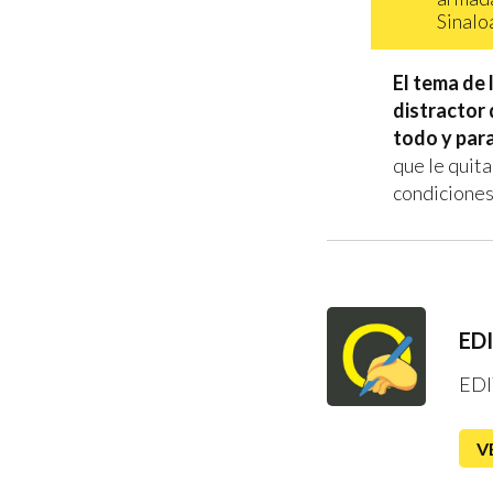
Sinalo
El tema de 
distractor
todo y par
que le quita
condiciones
ED
EDI
V