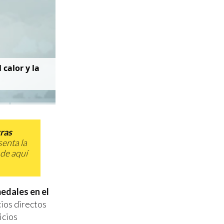
 calor y la
tras
senta la
 de aquí
edales en el
cios directos
icios