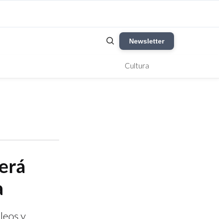
Newsletter
Cultura
erá
a
leos y