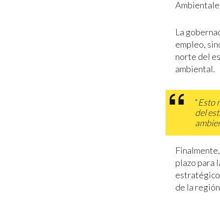
Ambientale
La gobernad
empleo, sin
norte del e
ambiental.
“
Esto n
del es
ambie
Finalmente,
plazo para 
estratégico
de la región