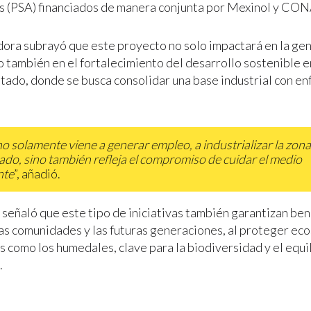
s (PSA) financiados de manera conjunta por Mexinol y C
ora subrayó que este proyecto no solo impactará en la ge
o también en el fortalecimiento del desarrollo sostenible e
stado, donde se busca consolidar una base industrial con e
o solamente viene a generar empleo, a industrializar la zon
tado, sino también refleja el compromiso de cuidar el medio
nte
”, añadió.
 señaló que este tipo de iniciativas también garantizan bene
las comunidades y las futuras generaciones, al proteger ec
s como los humedales, clave para la biodiversidad y el equi
.