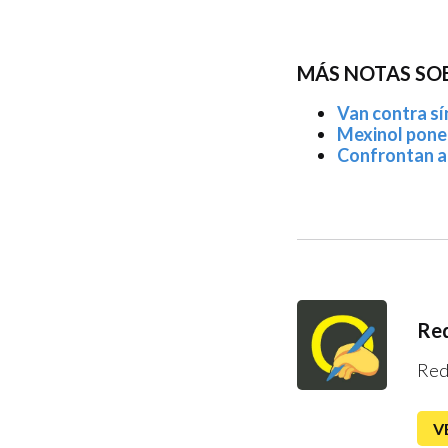
MÁS NOTAS SOB
Van contra s
Mexinol pone 
Confrontan a 
Red
Red
V