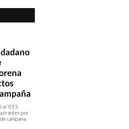
udadano
e
Morena
ctos
 campaña
 al IEES
spirantes por
 de campaña.