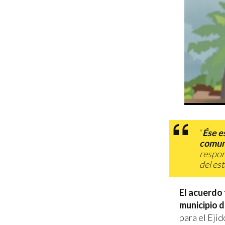
“
Ése e
comun
respon
del es
El acuerdo
municipio 
para el Eji