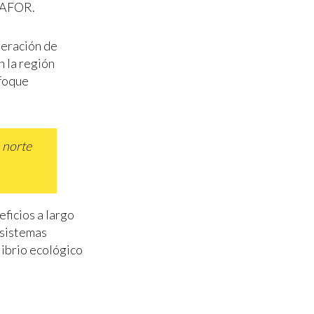
ONAFOR.
neración de
n la región
nfoque
a norte
ficios a largo
osistemas
librio ecológico