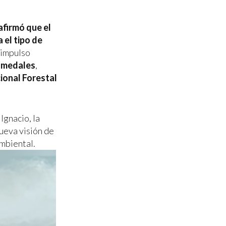
afirmó que el
el tipo de
 impulso
umedales
,
ional Forestal
Ignacio, la
ueva visión de
mbiental.