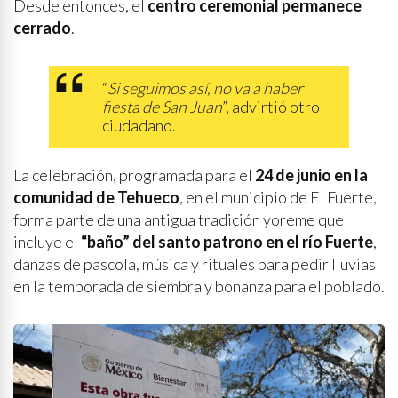
Desde entonces, el
centro ceremonial permanece
cerrado
.
“
Si seguimos así, no va a haber
fiesta de San Juan
”, advirtió otro
ciudadano.
La celebración, programada para el
24 de junio en la
comunidad de Tehueco
, en el municipio de El Fuerte,
forma parte de una antigua tradición yoreme que
incluye el
“baño” del santo patrono en el río Fuerte
,
danzas de pascola, música y rituales para pedir lluvias
en la temporada de siembra y bonanza para el poblado.