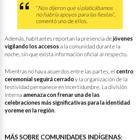
“
Nos dijeron que si platicábamos
no habría apoyos para las fiestas
”,
comentó uno de ellos.
Además, habitantes reportan la presencia de
jóvenes
vigilando los accesos
a la comunidad durante la
noche, sin que exista información oficial al respecto.
Mientras no haya acuerdos entre las partes, el
centro
ceremonial seguirá cerrado
y la organización de la
festividad permanece en incertidumbre. La división
interna
amenaza con frenar una de las
celebraciones más significativas para la identidad
yoreme en la región
.
MÁS SOBRE COMUNIDADES INDÍGENAS: