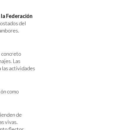
 la Federación
 costados del
tambores.
e concreto
najes. Las
 las actividades
gión como
tienden de
as vivas.
to flector,