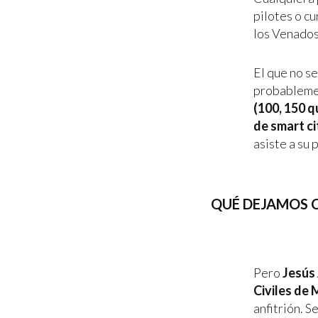
pilotes o cu
los Venados
El que no s
probablemen
(100, 150 q
de smart ci
asiste a su 
QUÉ DEJAMOS 
Pero
Jesús 
Civiles de
anfitrión. S