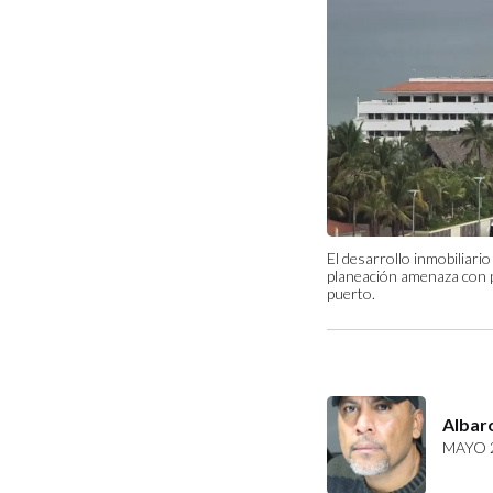
El desarrollo inmobiliari
planeación amenaza con p
puerto.
Albar
MAYO 2