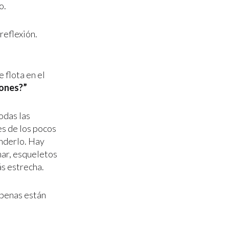
o.
reflexión.
 flota en el
iones?”
odas las
es de los pocos
enderlo. Hay
mar, esqueletos
ás estrecha.
apenas están