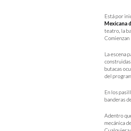
Está por ini
Mexicana de
teatro, la 
Comienzan l
La escena p
construidas
butacas ocu
del program
En los pasi
banderas d
Adentro que
mecánica de
Cualquiera 