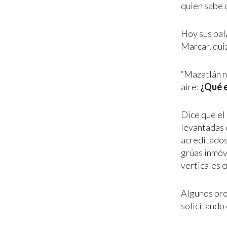
quien sabe 
Hoy sus pala
Marcar, qui
“Mazatlán n
aire:
¿Qué e
Dice que el
levantadas 
acreditados
grúas inmóv
verticales 
Algunos pro
solicitando