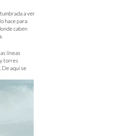
stumbrada a ver
 lo hace para
 donde caben
a.
as líneas
y torres
. De aquí se