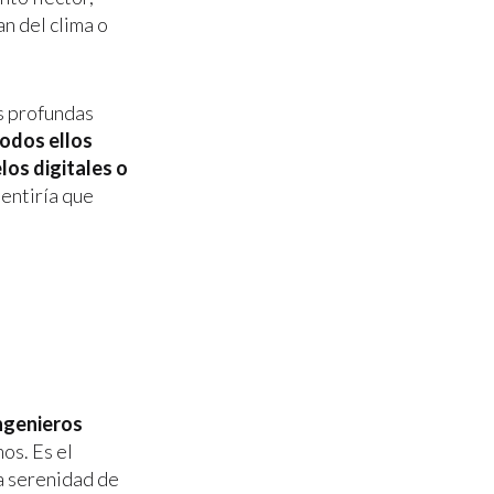
an del clima o
s profundas
odos ellos
los digitales o
sentiría que
Ingenieros
os. Es el
la serenidad de