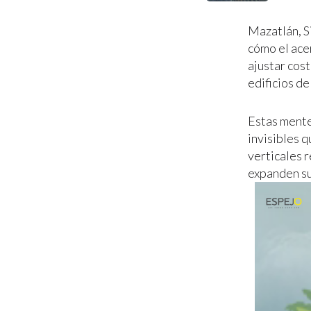
Mazatlán, S
cómo el acer
ajustar cos
edificios d
Estas mente
invisibles 
verticales r
expanden su