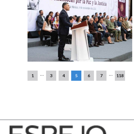
…
…
1
3
4
5
6
7
118