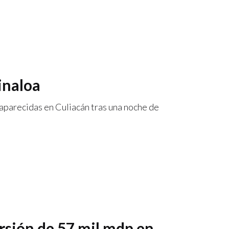
inaloa
aparecidas en Culiacán tras una noche de
rsión de 57 mil mdp en