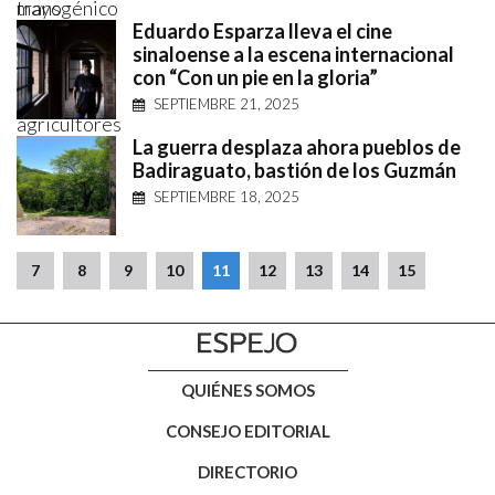
Eduardo Esparza lleva el cine
sinaloense a la escena internacional
con “Con un pie en la gloria”
SEPTIEMBRE 21, 2025
La guerra desplaza ahora pueblos de
Badiraguato, bastión de los Guzmán
SEPTIEMBRE 18, 2025
7
8
9
10
11
12
13
14
15
QUIÉNES SOMOS
CONSEJO EDITORIAL
DIRECTORIO