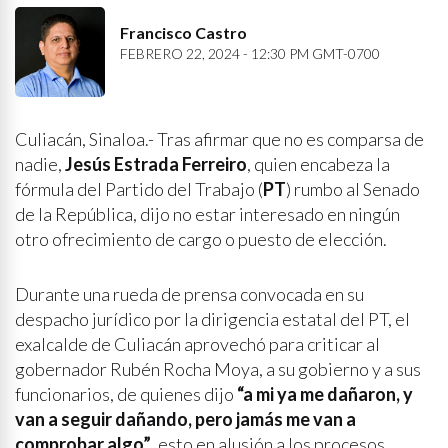
Francisco Castro
FEBRERO 22, 2024 - 12:30 PM GMT-0700
Culiacán, Sinaloa.- Tras afirmar que no es comparsa de
nadie,
Jesús Estrada Ferreiro
, quien encabeza la
fórmula del Partido del Trabajo (
PT
) rumbo al Senado
de la República, dijo no estar interesado en ningún
otro ofrecimiento de cargo o puesto de elección.
Durante una rueda de prensa convocada en su
despacho jurídico por la dirigencia estatal del PT, el
exalcalde de Culiacán aprovechó para criticar al
gobernador Rubén Rocha Moya, a su gobierno y a sus
funcionarios, de quienes dijo
“a mi ya me dañaron, y
van a seguir dañando, pero jamás me van a
comprobar algo”
, esto en alusión a los procesos