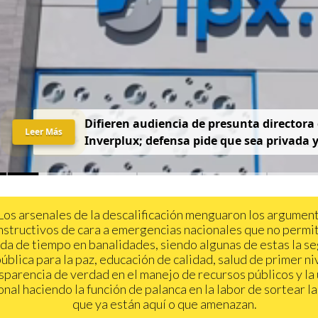
D
i
f
i
e
r
e
n
a
u
d
i
e
n
c
i
a
d
e
p
r
e
s
u
n
t
a
d
i
r
e
c
t
o
r
a
Leer Más
I
n
v
e
r
p
l
u
x
;
d
e
f
e
n
s
a
p
i
d
e
q
u
e
s
e
a
p
r
i
v
a
d
a
Los arsenales de la descalificación menguaron los argumen
nstructivos de cara a emergencias nacionales que no permit
da de tiempo en banalidades, siendo algunas de estas la s
ública para la paz, educación de calidad, salud de primer ni
sparencia de verdad en el manejo de recursos públicos y la
onal haciendo la función de palanca en la labor de sortear las
que ya están aquí o que amenazan.