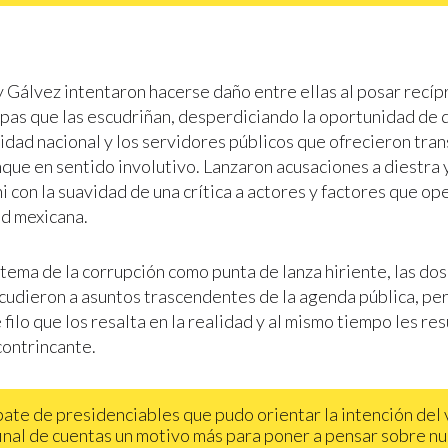
 Gálvez intentaron hacerse daño entre ellas al posar recí
pas que las escudriñan, desperdiciando la oportunidad de d
lidad nacional y los servidores públicos que ofrecieron tran
nque en sentido involutivo. Lanzaron acusaciones a diestra 
i con la suavidad de una crítica a actores y factores que op
ad mexicana.
l tema de la corrupción como punta de lanza hiriente, las dos
cudieron a asuntos trascendentes de la agenda pública, p
 filo que los resalta en la realidad y al mismo tiempo les res
contrincante.
bate de presidenciables que pudo orientar la intención del 
final de cuentas un motivo más para poner a pensar sobre n