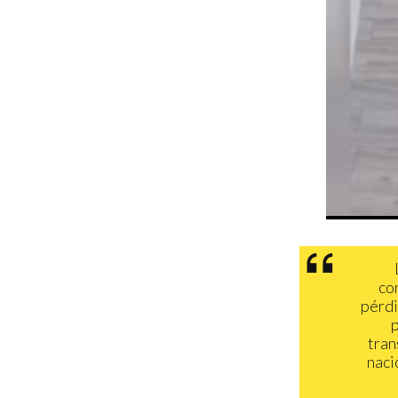
co
pérdi
p
tran
naci