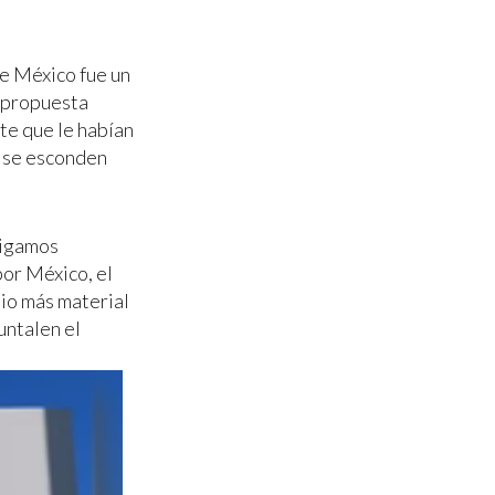
de México fue un
a propuesta
te que le habían
s se esconden
 Sigamos
por México, el
dio más material
untalen el