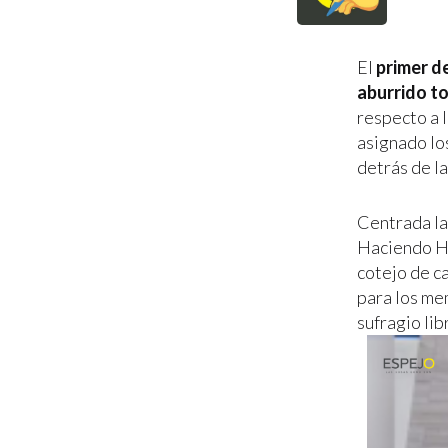
El
primer d
aburrido t
respecto a 
asignado lo
detrás de la
Centrada la
Haciendo Hi
cotejo de c
para los me
sufragio li