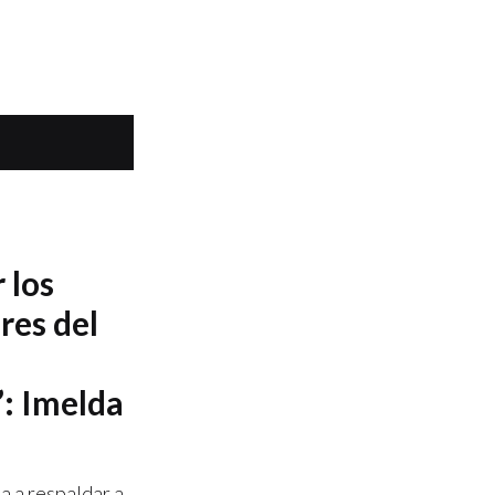
 los
res del
: Imelda
a a respaldar a