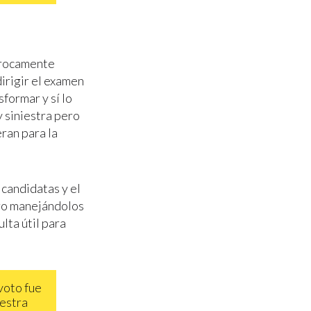
procamente
irigir el examen
sformar y sí lo
y siniestra pero
eran para la
 candidatas y el
ero manejándolos
ulta útil para
voto fue
uestra