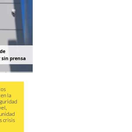
d
e
y
s
i
n
p
r
e
n
s
a
tos
en la
eguridad
vel,
 unidad
 crisis