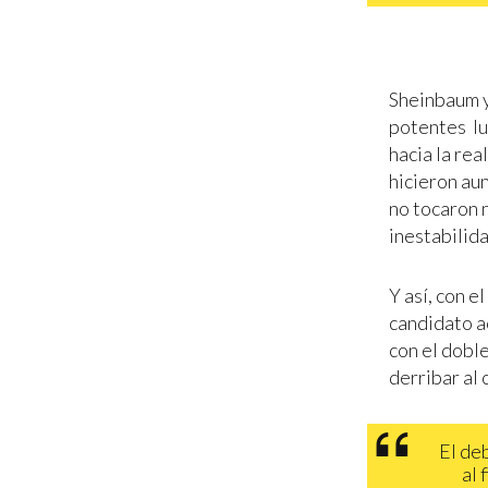
Sheinbaum y
potentes lu
hacia la rea
hicieron au
no tocaron n
inestabilid
Y así, con e
candidato a
con el doble
derribar al 
El de
al 