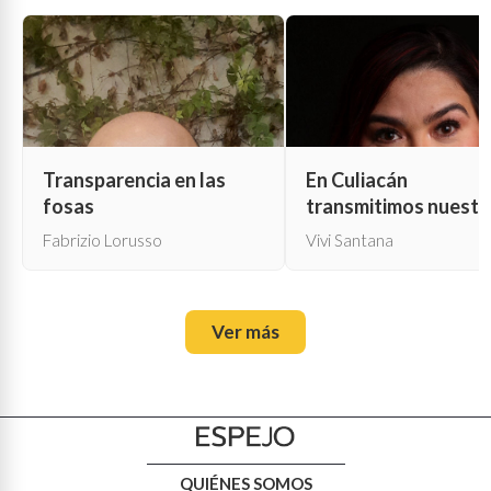
Transparencia en las
En Culiacán
fosas
transmitimos nuestr
propia muerte
Fabrizio Lorusso
Vivi Santana
Ver más
QUIÉNES SOMOS