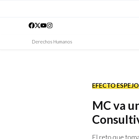
Derechos Humanos
EFECTO ESPEJO
MC va un
Consultiv
El reto que tom