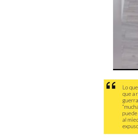
Lo que
que a 
guerra
“mucha
puede 
al mie
expuso