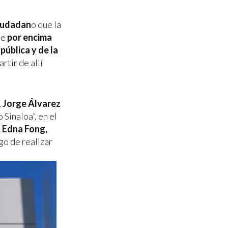
Ciudadan
o que la
ue
por encima
pública y de la
artir de allí
,
Jorge Álvarez
Sinaloa”, en el
, Edna Fong,
go de realizar