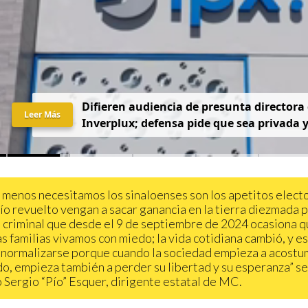
D
i
f
i
e
r
e
n
a
u
d
i
e
n
c
i
a
d
e
p
r
e
s
u
n
t
a
d
i
r
e
c
t
o
r
a
Leer Más
I
n
v
e
r
p
l
u
x
;
d
e
f
e
n
s
a
p
i
d
e
q
u
e
s
e
a
p
r
i
v
a
d
a
 menos necesitamos los sinaloenses son los apetitos elect
río revuelto vengan a sacar ganancia en la tierra diezmada p
 criminal que desde el 9 de septiembre de 2024 ocasiona 
s familias vivamos con miedo; la vida cotidiana cambió, y e
normalizarse porque cuando la sociedad empieza a acost
do, empieza también a perder su libertad y su esperanza” s
 Sergio “Pío” Esquer, dirigente estatal de MC.