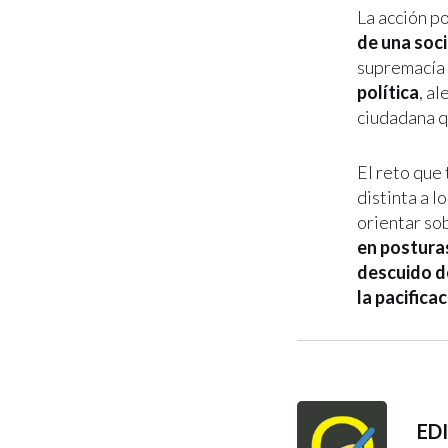
La acción p
de una soci
supremacía
política
, a
ciudadana q
El reto que
distinta a 
orientar sob
en posturas
descuido de
la pacificac
ED