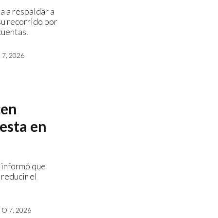
a a respaldar a
u recorrido por
cuentas.
7, 2026
cen
esta en
 informó que
reducir el
O 7, 2026