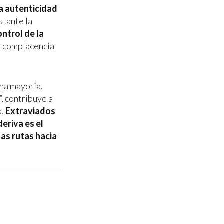
la autenticidad
stante la
ntrol de la
la complacencia
na mayoría,
, contribuye a
a.
Extraviados
eriva es el
las rutas hacia