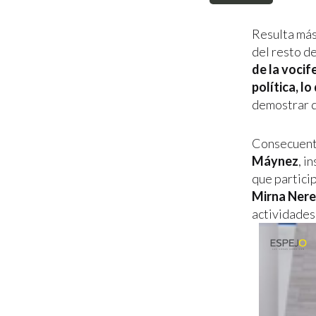
Resulta más
del resto de
de la vocif
política, l
demostrar q
Consecuente
Máynez
, i
que partici
Mirna Nere
actividades