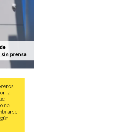
d
e
y
s
i
n
p
r
e
n
s
a
oreros
or la
que
so no
umbrarse
egún