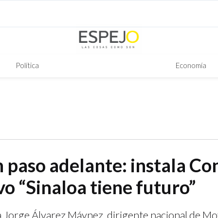
Política
Economía
 paso adelante: instala Co
o “Sinaloa tiene futuro”
a Jorge Álvarez Máynez, dirigente nacional de M