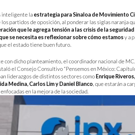
 inteligente la
estrategia para Sinaloa de Movimiento 
 los partidos de oposición, al ponderar las siglas naranja q
eración que le agrega tensión a las crisis de la seguridad 
o que se necesita es reflexionar sobre cómo estamos
y a p
ue el estado tiene buen futuro.
 con dicho planteamiento, el coordinador nacional de MC
nstaló el Consejo Consultivo “Pensemos en México: Capítulo 
pan liderazgos de distintos sectores como
Enrique Riveros
ida Medina, Carlos Lim y Daniel Blanco
, que estarán a car
 enfocadas en la mejora de la sociedad.