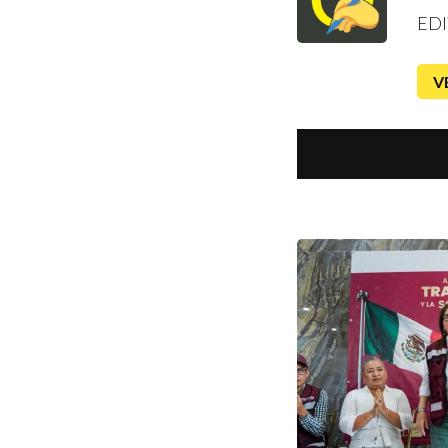
EDI
V