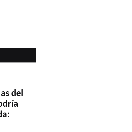
as del
odría
da: