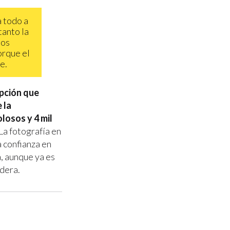
 todo a
tanto la
los
orque el
e.
opción que
 la
olosos y 4 mil
La fotografía en
 confianza en
a, aunque ya es
adera.