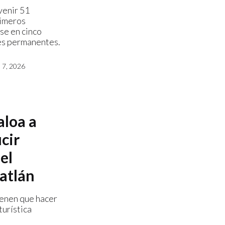
venir 51
rimeros
se en cinco
es permanentes.
7, 2026
aloa a
cir
el
atlán
ienen que hacer
turística