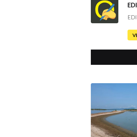
ED
EDI
V