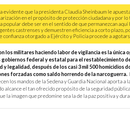
a evidente que la presidenta Claudia Sheinbaum le apuesta
itarización en el propósito de protección ciudadana y por lo 
a popular debe ser en el sentido de que permanezcan aquí 
gentes castrenses y demuestren eficiencia a corto plazo, p
e confianza otorgado a Ejército y Policía procede a agotars
on los militares haciendo labor de vigilancia es la única 
 gobiernos federal y estatal para el restablecimiento de
d y legalidad, después de los casi 3 mil 500 homicidios d
ones forzadas como saldo horrendo de la narcoguerra.
ecen los mandos de la Sedena y Guardia Nacional aporta a la
do alcance el tan ofrecido propósito de la seguridad públic
ue la imagen que predomine sea la de la paz positiva y dur