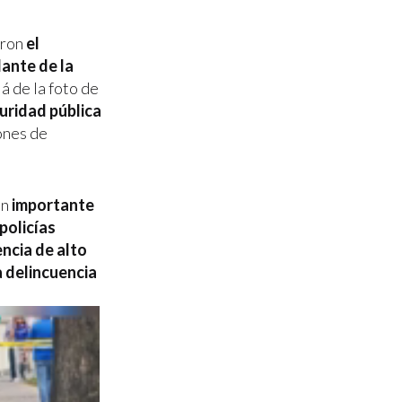
aron
el
dante de la
á de la foto de
uridad pública
ones de
un
importante
policías
encia de alto
a delincuencia