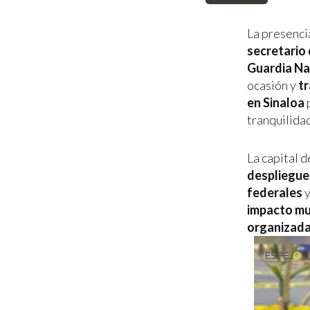
La presencia
secretario 
Guardia Na
ocasión y
tr
en Sinaloa
p
tranquilida
La capital d
despliegue 
federales
y
impacto mu
organizada 