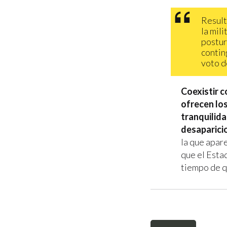
Result
la mil
postur
contin
voto d
Coexistir c
ofrecen los
tranquilida
desaparici
la que apar
que el Esta
tiempo de q