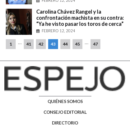
FEBRERO 12, 2024
Carolina Chávez Rangel y la
confrontación machista en su contra:
“Ya he visto pasar los toros de cerca”
FEBRERO 12, 2024
…
…
1
41
42
43
44
45
47
QUIÉNES SOMOS
CONSEJO EDITORIAL
DIRECTORIO