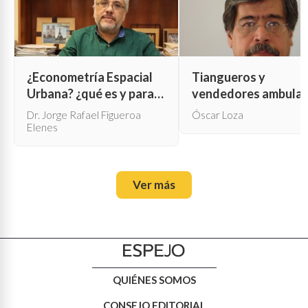
¿Econometría Espacial
Tiangueros y
Urbana? ¿qué es y para
vendedores ambula
qué sirve?
Dr. Jorge Rafael Figueroa
Óscar Loza
Elenes
Ver más
QUIÉNES SOMOS
CONSEJO EDITORIAL